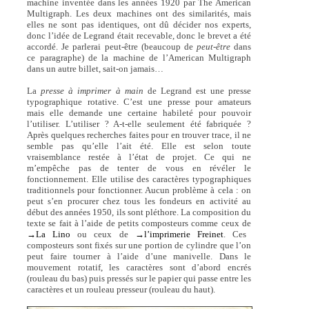
machine inventée dans les années 1920 par The American
Multigraph. Les deux machines ont des similarités, mais
elles ne sont pas identiques, ont dû décider nos experts,
donc l’idée de Legrand était recevable, donc le brevet a été
accordé. Je parlerai peut-être (beaucoup de
peut-être
dans
ce paragraphe) de la machine de l’American Multigraph
dans un autre billet, sait-on jamais…
La
presse à imprimer à main
de Legrand est une presse
typographique rotative. C’est une presse pour amateurs
mais elle demande une certaine habileté pour pouvoir
l’utiliser. L’utiliser ? A-t-elle seulement été fabriquée ?
Après quelques recherches faites pour en trouver trace, il ne
semble pas qu’elle l’ait été. Elle est selon toute
vraisemblance restée à l’état de projet. Ce qui ne
m’empêche pas de tenter de vous en révéler le
fonctionnement. Elle utilise des caractères typographiques
traditionnels pour fonctionner. Aucun problème à cela : on
peut s’en procurer chez tous les fondeurs en activité au
début des années 1950, ils sont pléthore. La composition du
texte se fait à l’aide de petits composteurs comme ceux de
→La Lino
ou ceux de
→l’imprimerie Freinet
. Ces
composteurs sont fixés sur une portion de cylindre que l’on
peut faire tourner à l’aide d’une manivelle. Dans le
mouvement rotatif, les caractères sont d’abord encrés
(rouleau du bas) puis pressés sur le papier qui passe entre les
caractères et un rouleau presseur (rouleau du haut).