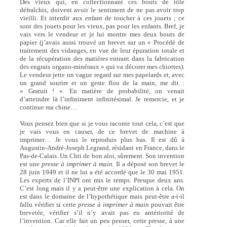
Des vieux qui, en collectionnant ces bouts de tôle
défraîchis, doivent avoir le sentiment de ne pas avoir trop
vieilli. Et interdit aux enfant de toucher à ces jouets ; ce
sont des jouets pour les vieux, pas pour les enfants. Bref, je
vais vers le vendeur et je lui montre mes deux bouts de
papier (j’avais aussi trouvé un brevet sur un « Procédé de
traitement des vidanges, en vue de leur épuration totale et
de la récupération des matières entrant dans la fabrication
des engrais organo-minéraux » qui va décorer mes chiottes).
Le vendeur jette un vague regard sur mes papelards et, avec
un grand sourire et un geste flou de la main, me dit :
« Gratuit ! ». En matière de probabilité, on venait
d’atteindre là l’infiniment infinitésimal. Je remercie, et je
continue ma chine…
Vous pensez bien que si je vous raconte tout cela, c’est que
je vais vous en causer, de ce brevet de machine à
imprimer… Je vous le reproduis plus bas. Il est dû à
Augustin-André-Joseph Legrand, résidant en France, dans le
Pas-de-Calais. Un Chti de bon aloi, sûrement. Son invention
est une
presse à imprimer à main
. Il a déposé son brevet le
28 juin 1949 et il ne lui a été accordé que le 30 mai 1951.
Les experts de l’INPI ont mis le temps. Presque deux ans.
C’est long mais il y a peut-être une explication à cela. On
est dans le domaine de l’hypothétique mais peut-être a-t-il
fallu vérifier si cette
presse à imprimer à main
pouvait être
brevetée, vérifier s’il n’y avait pas eu antériorité de
l’invention. Car elle fait un peu penser, cette presse, à une