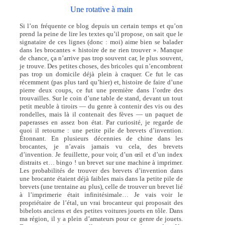
Une rotative à main
Si l’on fréquente ce blog depuis un certain temps et qu’on
prend la peine de lire les textes qu’il propose, on sait que le
signataire de ces lignes (donc : moi) aime bien se balader
dans les brocantes « histoire de ne rien trouver ». Manque
de chance, ça n’arrive pas trop souvent car, le plus souvent,
je trouve. Des petites choses, des bricoles qui n’encombrent
pas trop un domicile déjà plein à craquer. Ce fut le cas
récemment (pas plus tard qu’hier) et, histoire de faire d’une
pierre deux coups, ce fut une première dans l’ordre des
trouvailles. Sur le coin d’une table de stand, devant un tout
petit meuble à tiroirs — du genre à contenir des vis ou des
rondelles, mais là il contenait des fèves — un paquet de
paperasses en assez bon état. Par curiosité, je regarde de
quoi il retourne : une petite pile de brevets d’invention.
Étonnant. En plusieurs décennies de chine dans les
brocantes, je n’avais jamais vu cela, des brevets
d’invention. Je feuillette, pour voir, d’un œil et d’un index
distraits et… bingo ! un brevet sur une machine à imprimer.
Les probabilités de trouver des brevets d’invention dans
une brocante étaient déjà faibles mais dans la petite pile de
brevets (une trentaine au plus), celle de trouver un brevet lié
à l’imprimerie était infinitésimale… Je vais voir le
propriétaire de l’étal, un vrai brocanteur qui proposait des
bibelots anciens et des petites voitures jouets en tôle. Dans
ma région, il y a plein d’amateurs pour ce genre de jouets.