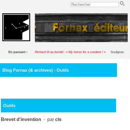
En passant :
Richard III au bordel : « My horse for a condom ! »
Soulignac
Blog Fornax (& archives) - Outils
Outils
Brevet d'invention
- par
cls