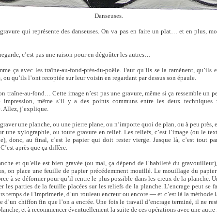
Danseuses.
gravure qui représente des danseuses. On va pas en faire un plat… et en plus, m
 regarde, c’est pas une raison pour en dégoûter les autres…
mme ça avec les traîne-au-fond-près-du-poêle. Faut qu’ils se la ramènent, qu’ils 
, ou qu’ils l’ont recopiée sur leur voisin en regardant par dessus son épaule.
mon traîne-au-fond… Cette image n’est pas une gravure, même si ça ressemble un p
 impression, même s’il y a des points communs entre les deux techniques : l
. Allez, j’explique.
t graver une planche, ou une pierre plane, ou n’importe quoi de plan, ou à peu près,
 une xylographie, ou toute gravure en relief. Les reliefs, c’est l’image (ou le texte
), donc, au final, c’est le papier qui doit rester vierge. Jusque là, c’est tout p
C’est après que ça diffère.
anche et qu’elle est bien gravée (ou mal, ça dépend de l’habileté du gravouilleur),
sus, on place une feuille de papier précédemment mouillé. Le mouillage du papie
orce à se déformer pour qu’il rentre le plus possible dans les creux de la planche. Une
r les parties de la feuille placées sur les reliefs de la planche. L’encrage peut se f
s temps de l’imprimerie, d’un rouleau encreur ou encore — et c’est là la méthode l
d’un chiffon fin que l’on a encrée. Une fois le travail d’encrage terminé, il ne res
 planche, et à recommencer éventuellement la suite de ces opérations avec une autre 