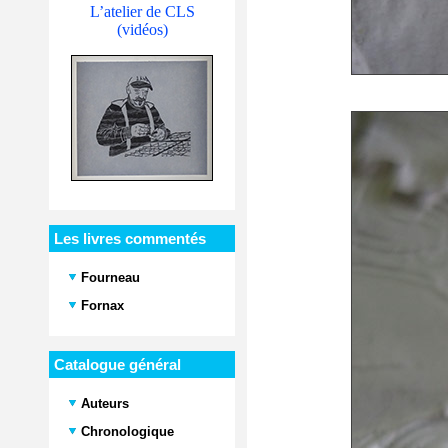
L’atelier de CLS
(vidéos)
Les livres commentés
Fourneau
Fornax
Catalogue général
Auteurs
Chronologique