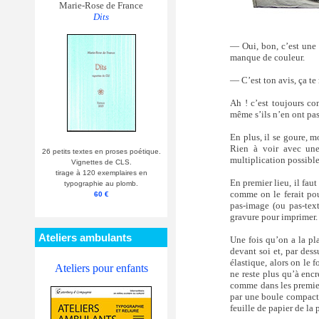
Marie-Rose de France
Dits
— Oui, bon, c’est une 
manque de couleur.
— C’est ton avis, ça te
Ah ! c’est toujours co
même s’ils n’en ont pas
En plus, il se goure, 
Rien à voir avec une
26 petits textes en proses poétique.
multiplication possible
Vignettes de CLS.
tirage à 120 exemplaires en
En premier lieu, il fau
typographie au plomb.
comme on le ferait pour
60 €
pas-image (ou pas-texte
gravure pour imprimer. 
Ateliers ambulants
Une fois qu’on a la pl
devant soi et, par des
élastique, alors on le f
Ateliers pour enfants
ne reste plus qu’à encre
comme dans les premier
par une boule compacte 
feuille de papier de la