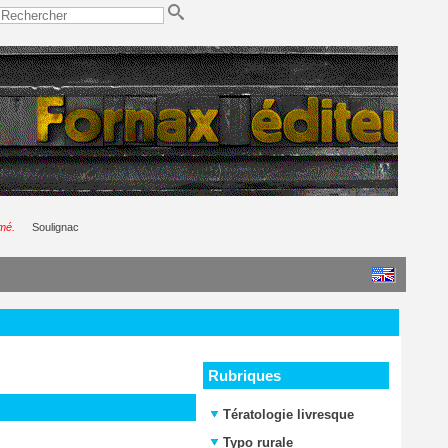
rmé.
Soulignac
Rubriques
Tératologie livresque
Typo rurale