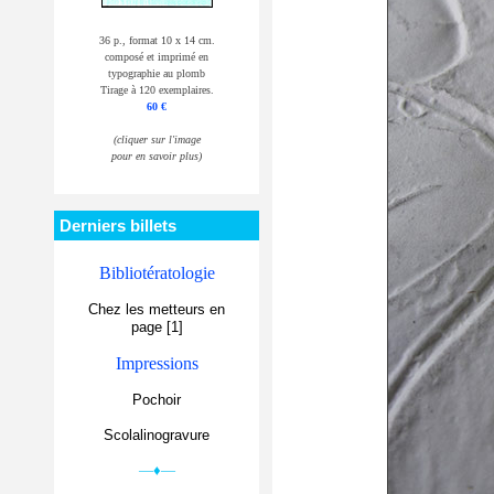
36 p., format 10 x 14 cm.
composé et imprimé en
typographie au plomb
Tirage à 120 exemplaires.
60 €
(cliquer sur l'image
pour en savoir plus)
Derniers billets
Bibliotératologie
Chez les metteurs en
page [1]
Impressions
Pochoir
Scolalinogravure
—♦—