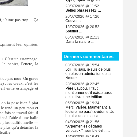
Typographie végétale ...
28/07/2026 @ 11:52
Belles phrases [42] ...
20/07/2026 @ 17:26
oi, j’aime pas trop… Ça
Couverts ...
13/07/2026 @ 20:53
Soufflet ...
06/07/2026 @ 21:13
Dans la nature ...
expriment leur opinion,
Derniers commentaires
eu. C’est un estampage.
e papier, l’encre, la
08/07/2026 @ 15:54
Joli Tu sais, je suis de plus
en plus en admiration de la
Nature. ...
 et de pas mou. On grave
) ; les creux, c’est les
28/04/2026 @ 22:45
areil entre estampage et
Père Laucou, Il faut
mentionner qu'il existe aussi
de ce livre une édition ...
 on la pose bien à plat
05/09/2025 @ 19:34
Merci Valère. Maintenant la
r le rend un peu mou et
lecture me paraît évidente. Je
 fois ce travail fait, il
butais sur ce mot sa ...
aire à l’aide d’une balle
04/09/2025 @ 21:56
a plus traditionnelle —
" Arpenter les dédales
te plus qu’à détacher la
verticaux " , semble-t-il ... ...
feuille.
15/08/2025 @ 16:43