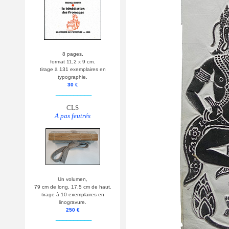
8 pages,
format 11,2 x 9 cm.
tirage à 131 exemplaires en
typographie.
30 €
__________
CLS
A pas feutrés
Un volumen,
79 cm de long, 17,5 cm de haut.
tirage à 10 exemplaires en
linogravure.
250 €
__________