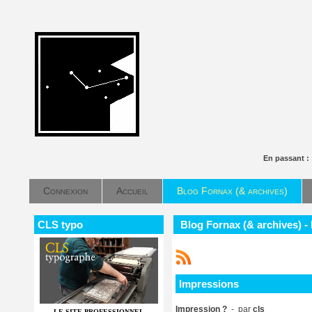
En passant 
Connexion
Accueil
Blog Fornax (& archives)
CLS typo
Blog Fornax (& archives) -
Impressions
Impression ?
- par
cls
LE SITE PROFESSIONNEL