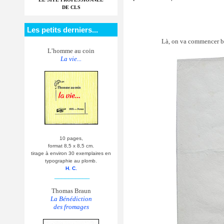
DE CLS
Les petits derniers...
Là, on va commencer b
L’homme au coin
La vie...
10 pages,
format 8,5 x 8,5 cm.
tirage à environ 30 exemplaires en
typographie au plomb.
H. C.
__________
Thomas Braun
La Bénédiction
des fromages