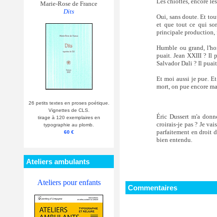
Les chiottes, encore les
Marie-Rose de France
Dits
Oui, sans doute. Et tou
et que tout ce qui sor
principale production, 
Humble ou grand, l'hom
puait. Jean XXIII ? Il 
Salvador Dali ? Il puait
Et moi aussi je pue. Et
mort, on pue encore mai
26 petits textes en proses poétique.
Vignettes de CLS.
Éric Dussert m'a donn
tirage à 120 exemplaires en
croirais-je pas ? Je vai
typographie au plomb.
parfaitement en droit d
60 €
bien entendu.
Ateliers ambulants
Ateliers pour enfants
Commentaires