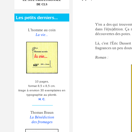
DE CLS
Les petits derniers...
Y'en a des qui trouvent
dans l'é(ru)dition. Ça
L’homme au coin
découvertes des potes.
La vie...
Là, c'est l'Éric Dusse
fragrances un peu douteu
Roman :
10 pages,
format 8,5 x 8,5 cm.
tirage à environ 30 exemplaires en
typographie au plomb.
H. C.
__________
Thomas Braun
La Bénédiction
des fromages