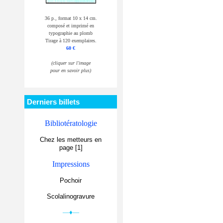
36 p., format 10 x 14 cm.
composé et imprimé en
typographie au plomb
Tirage à 120 exemplaires.
60 €
(cliquer sur l'image
pour en savoir plus)
Derniers billets
Bibliotératologie
Chez les metteurs en
page [1]
Impressions
Pochoir
Scolalinogravure
—♦—