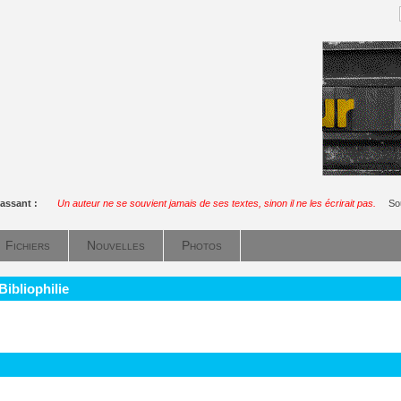
assant :
Un auteur ne se souvient jamais de ses textes, sinon il ne les écrirait pas.
So
Fichiers
Nouvelles
Photos
Bibliophilie