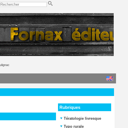
ulignac
Rubriques
Tératologie livresque
Typo rurale