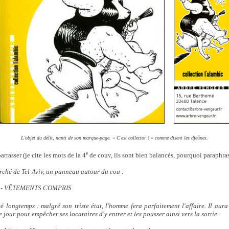
L'objet du délit, nanti de son marque-page. « C'est collector ! » comme disent les djeûnes.
e
rrasser (je cite les mots de la 4
de couv, ils sont bien balancés, pourquoi paraphras
marché de Tel-Aviv, un panneau autour du cou :
Ś - VÊTEMENTS COMPRIS
é longtemps : malgré son triste état, l'homme fera parfaitement l'affaire. Il aura
le jour pour empêcher ses locataires d'y entrer et les pousser ainsi vers la sortie.