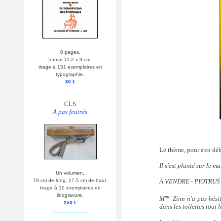
8 pages,
format 11,2 x 9 cm.
tirage à 131 exemplaires en
typographie.
30 €
__________
CLS
A pas feutrés
Le thème, pour s'en déba
Il s'est planté sur le 
Un volumen,
À VENDRE - PIOTRU
79 cm de long, 17,5 cm de haut.
tirage à 10 exemplaires en
linogravure.
me
M
Zinn n'a pas hésit
250 €
dans les toilettes tout 
__________