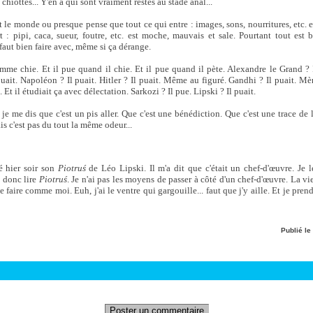
 chiottes... Y'en a qui sont vraiment restés au stade anal...
t le monde ou presque pense que tout ce qui entre : images, sons, nourritures, etc. e
t : pipi, caca, sueur, foutre, etc. est moche, mauvais et sale. Pourtant tout est b
faut bien faire avec, même si ça dérange.
me chie. Et il pue quand il chie. Et il pue quand il pète. Alexandre le Grand ? I
puait. Napoléon ? Il puait. Hitler ? Il puait. Même au figuré. Gandhi ? Il puait. Mè
. Et il étudiait ça avec délectation. Sarkozi ? Il pue. Lipski ? Il puait.
 je me dis que c'est un pis aller. Que c'est une bénédiction. Que c'est une trace de l
s c'est pas du tout la même odeur...
é hier soir son
Piotruś
de Léo Lipski. Il m'a dit que c'était un chef-d'œuvre. Je l
s donc lire
Piotruś
. Je n'ai pas les moyens de passer à côté d'un chef-d'œuvre. La vie
e faire comme moi. Euh, j'ai le ventre qui gargouille... faut que j'y aille. Et je pre
Publié le
Poster un commentaire