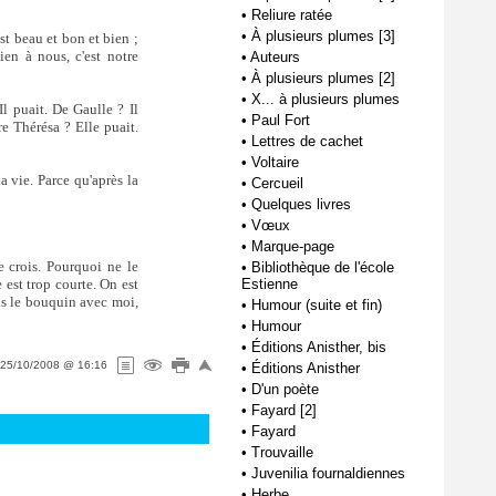
•
Reliure ratée
•
À plusieurs plumes [3]
st beau et bon et bien ;
ien à nous, c'est notre
•
Auteurs
•
À plusieurs plumes [2]
•
X... à plusieurs plumes
l puait. De Gaulle ? Il
•
Paul Fort
re Thérésa ? Elle puait.
•
Lettres de cachet
•
Voltaire
a vie. Parce qu'après la
•
Cercueil
•
Quelques livres
•
Vœux
•
Marque-page
e crois. Pourquoi ne le
•
Bibliothèque de l'école
Estienne
 est trop courte. On est
nds le bouquin avec moi,
•
Humour (suite et fin)
•
Humour
•
Éditions Anisther, bis
25/10/2008 @ 16:16
•
Éditions Anisther
•
D'un poète
•
Fayard [2]
•
Fayard
•
Trouvaille
•
Juvenilia fournaldiennes
•
Herbe