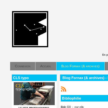
En p
Connexion
Accueil
Blog Fornax (& archives)
CLS typo
Blog Fornax (& archives) - 
Bibliophilie
Bdc [3]
- par
cls
LE SITE PROFESSIONNEL