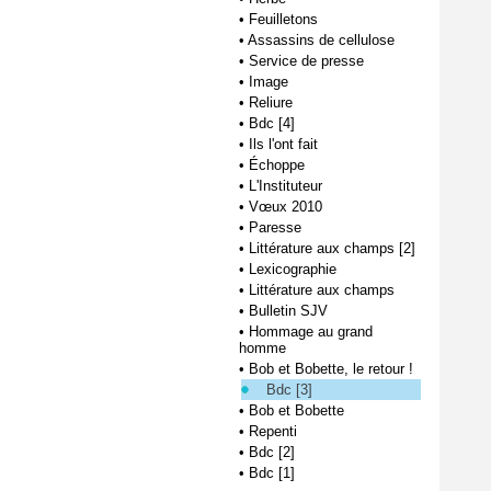
•
Feuilletons
•
Assassins de cellulose
•
Service de presse
•
Image
•
Reliure
•
Bdc [4]
•
Ils l'ont fait
•
Échoppe
•
L'Instituteur
•
Vœux 2010
•
Paresse
•
Littérature aux champs [2]
•
Lexicographie
•
Littérature aux champs
•
Bulletin SJV
•
Hommage au grand
homme
•
Bob et Bobette, le retour !
Bdc [3]
•
Bob et Bobette
•
Repenti
•
Bdc [2]
•
Bdc [1]