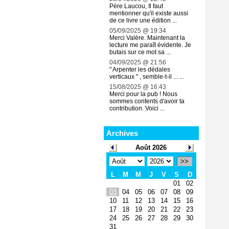
Père Laucou, Il faut
mentionner qu'il existe aussi
de ce livre une édition ...
05/09/2025 @ 19:34
Merci Valère. Maintenant la
lecture me paraît évidente. Je
butais sur ce mot sa ...
04/09/2025 @ 21:56
" Arpenter les dédales
verticaux " , semble-t-il ... ...
15/08/2025 @ 16:43
Merci pour la pub ! Nous
sommes contents d'avoir ta
contribution. Voici ...
Archives
Août 2026
>>
L
M
M
J
V
S
D
01
02
03
04
05
06
07
08
09
10
11
12
13
14
15
16
17
18
19
20
21
22
23
24
25
26
27
28
29
30
31