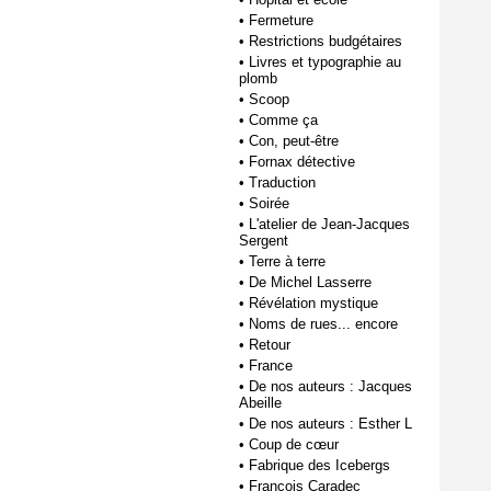
•
Fermeture
•
Restrictions budgétaires
•
Livres et typographie au
plomb
•
Scoop
•
Comme ça
•
Con, peut-être
•
Fornax détective
•
Traduction
•
Soirée
•
L'atelier de Jean-Jacques
Sergent
•
Terre à terre
•
De Michel Lasserre
•
Révélation mystique
•
Noms de rues... encore
•
Retour
•
France
•
De nos auteurs : Jacques
Abeille
•
De nos auteurs : Esther L
•
Coup de cœur
•
Fabrique des Icebergs
•
François Caradec