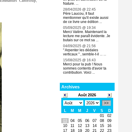
d'Emmanuel Canteloup,
Nature. ...
28/04/2026 @ 22:45
Père Laucou, Il faut
mentionner qu'il existe aussi
de ce livre une édition ...
05/09/2025 @ 19:34
Merci Valère. Maintenant la
lecture me paraît évidente. Je
butais sur ce mot sa ...
04/09/2025 @ 21:56
" Arpenter les dédales
verticaux " , semble-t-il ... ...
15/08/2025 @ 16:43
Merci pour la pub ! Nous
sommes contents d'avoir ta
contribution. Voici ...
Archives
Août 2026
>>
L
M
M
J
V
S
D
01
02
03
04
05
06
07
08
09
10
11
12
13
14
15
16
17
18
19
20
21
22
23