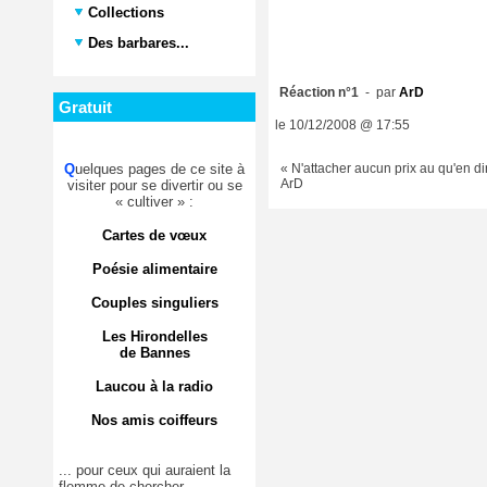
Collections
Des barbares...
Réaction n°1
- par
ArD
Gratuit
le 10/12/2008 @ 17:55
Q
uelques pages de ce site à
« N'attacher aucun prix au qu'en dir
ArD
visiter pour se divertir ou se
« cultiver » :
Cartes de vœux
Poésie alimentaire
Couples singuliers
Les Hirondelles
de Bannes
Laucou à la radio
Nos amis coiffeurs
... pour ceux qui auraient la
flemme de chercher.