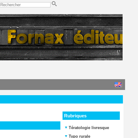
Rubriques
Tératologie livresque
Typo rurale