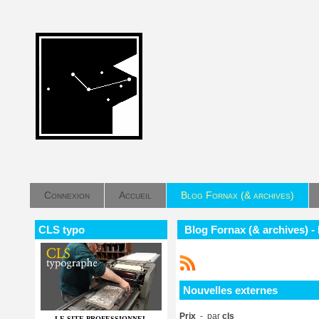
Connexion
Accueil
Blog Fornax (& archives)
CLS typo
Blog Fornax (& archives) -
Nouvelles externes
Prix
- par
cls
LE SITE PROFESSIONNEL