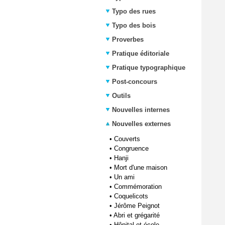
Typo des rues
Typo des bois
Proverbes
Pratique éditoriale
Pratique typographique
Post-concours
Outils
Nouvelles internes
Nouvelles externes
•
Couverts
•
Congruence
•
Hanji
•
Mort d'une maison
•
Un ami
•
Commémoration
•
Coquelicots
•
Jérôme Peignot
•
Abri et grégarité
•
Hôpital et école