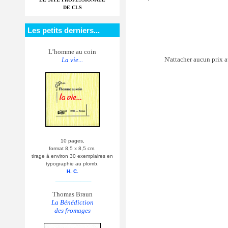
DE CLS
Les petits derniers...
L’homme au coin
N'attacher aucun prix a
La vie...
10 pages,
format 8,5 x 8,5 cm.
tirage à environ 30 exemplaires en
typographie au plomb.
H. C.
__________
Thomas Braun
La Bénédiction
des fromages