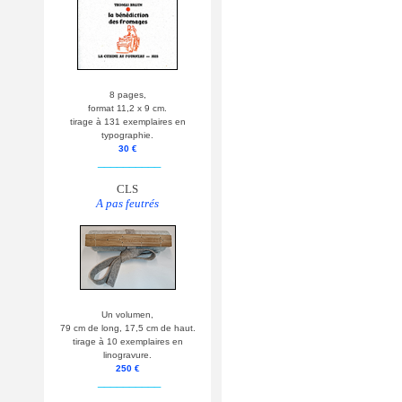
8 pages,
format 11,2 x 9 cm.
tirage à 131 exemplaires en
typographie.
30 €
__________
CLS
A pas feutrés
Un volumen,
79 cm de long, 17,5 cm de haut.
tirage à 10 exemplaires en
linogravure.
250 €
__________