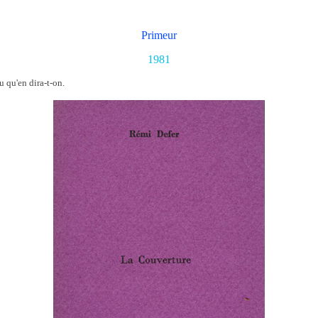
Primeur
1981
u qu'en dira-t-on.