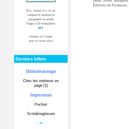
Deux livres auxquels 
Éditions du Fourneau, 
36 p., format 10 x 14 cm.
composé et imprimé en
typographie au plomb
Tirage à 120 exemplaires.
60 €
(cliquer sur l'image
pour en savoir plus)
Derniers billets
Bibliotératologie
Chez les metteurs en
page [1]
Impressions
Pochoir
Scolalinogravure
—♦—