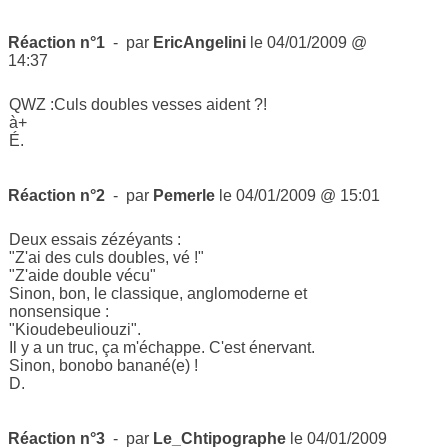
Réaction n°1
- par
EricAngelini
le 04/01/2009 @
14:37
QWZ :Culs doubles vesses aident ?!
à+
É.
Réaction n°2
- par
Pemerle
le 04/01/2009 @ 15:01
Deux essais zézéyants :
"Z'ai des culs doubles, vé !"
"Z'aide double vécu"
Sinon, bon, le classique, anglomoderne et
nonsensique :
"Kioudebeuliouzi".
Il y a un truc, ça m'échappe. C'est énervant.
Sinon, bonobo banané(e) !
D.
Réaction n°3
- par
Le_Chtipographe
le 04/01/2009