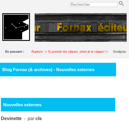
En passant :
Rupture : « Tu prends tes cliques, sinon je te claque ! »
Soulignac
Blog Fornax (& archives) - Nouvelles externes
Nouvelles externes
Devinette
- par
cls