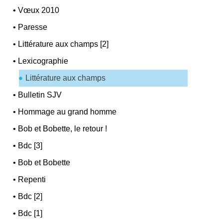
•
Vœux 2010
•
Paresse
•
Littérature aux champs [2]
•
Lexicographie
Littérature aux champs
•
Bulletin SJV
•
Hommage au grand homme
•
Bob et Bobette, le retour !
•
Bdc [3]
•
Bob et Bobette
•
Repenti
•
Bdc [2]
•
Bdc [1]