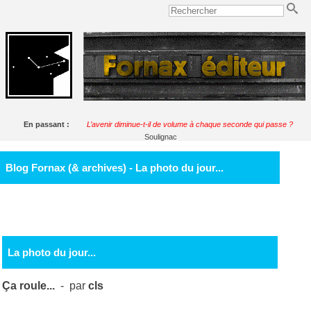
En passant :
L’avenir diminue-t-il de volume à chaque seconde qui passe ?
Soulignac
Blog Fornax (& archives) - La photo du jour...
La photo du jour...
Ça roule...
- par
cls