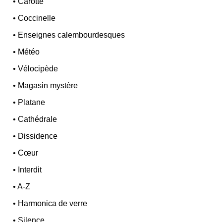
•
Carotte
•
Coccinelle
•
Enseignes calembourdesques
•
Météo
•
Vélocipède
•
Magasin mystère
•
Platane
•
Cathédrale
•
Dissidence
•
Cœur
•
Interdit
•
A-Z
•
Harmonica de verre
•
Silence