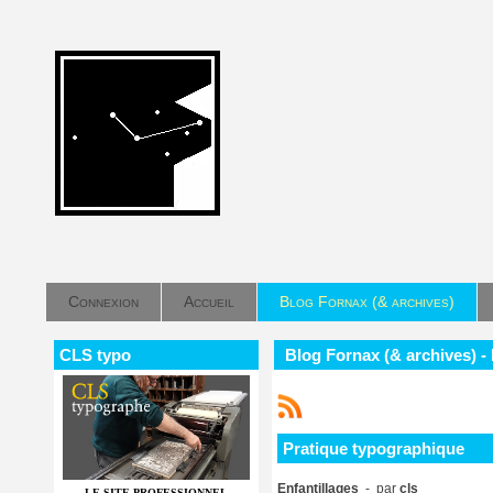
Connexion
Accueil
Blog Fornax (& archives)
CLS typo
Blog Fornax (& archives) -
Pratique typographique
Enfantillages
- par
cls
LE SITE PROFESSIONNEL