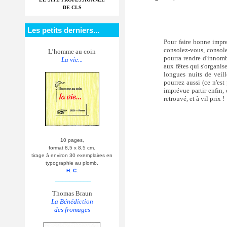
DE CLS
Les petits derniers...
Pour faire bonne impres
consolez-vous, console
L’homme au coin
pourra rendre d'innomb
La vie...
aux fêtes qui s'organis
longues nuits de veill
pourrez aussi (ce n'es
imprévue partir enfin,
retrouvé, et à vil prix !
10 pages,
format 8,5 x 8,5 cm.
tirage à environ 30 exemplaires en
typographie au plomb.
H. C.
__________
Thomas Braun
La Bénédiction
des fromages