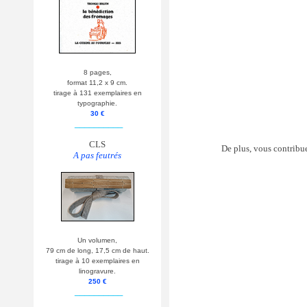
8 pages,
format 11,2 x 9 cm.
tirage à 131 exemplaires en
typographie.
30 €
__________
CLS
De plus, vous contribu
A pas feutrés
Un volumen,
79 cm de long, 17,5 cm de haut.
tirage à 10 exemplaires en
linogravure.
250 €
__________