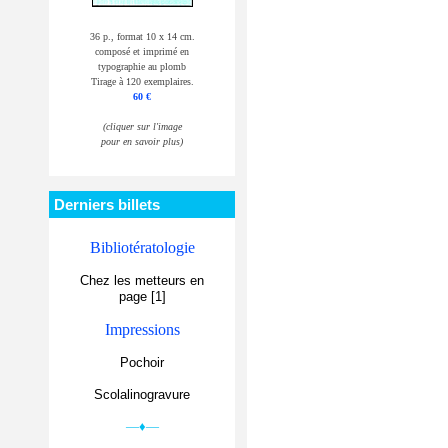
36 p., format 10 x 14 cm.
composé et imprimé en
typographie au plomb
Tirage à 120 exemplaires.
60 €
(cliquer sur l'image
pour en savoir plus)
Derniers billets
Bibliotératologie
Chez les metteurs en
page [1]
Impressions
Pochoir
Scolalinogravure
—♦—