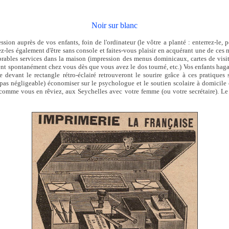
Noir sur blanc
sion auprès de vos enfants, foin de l'ordinateur (le vôtre a planté : enterrez-le, pe
z-les également d'être sans console et faites-vous plaisir en acquérant une de ces 
rables services dans la maison (impression des menus dominicaux, cartes de visite
ent spontanément chez vous dès que vous avez le dos tourné, etc.) Vos enfants haga
e devant le rectangle rétro-éclairé retrouveront le sourire grâce à ces pratiques 
t pas négligeable) économiser sur le psychologue et le soutien scolaire à domicile 
 comme vous en rêviez, aux Seychelles avec votre femme (ou votre secrétaire). Le