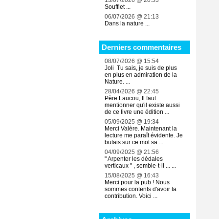
13/07/2026 @ 20:53
Soufflet ...
06/07/2026 @ 21:13
Dans la nature ...
Derniers commentaires
08/07/2026 @ 15:54
Joli Tu sais, je suis de plus
en plus en admiration de la
Nature. ...
28/04/2026 @ 22:45
Père Laucou, Il faut
mentionner qu'il existe aussi
de ce livre une édition ...
05/09/2025 @ 19:34
Merci Valère. Maintenant la
lecture me paraît évidente. Je
butais sur ce mot sa ...
04/09/2025 @ 21:56
" Arpenter les dédales
verticaux " , semble-t-il ... ...
15/08/2025 @ 16:43
Merci pour la pub ! Nous
sommes contents d'avoir ta
contribution. Voici ...