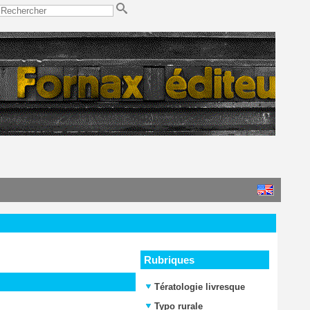
Rubriques
Tératologie livresque
Typo rurale