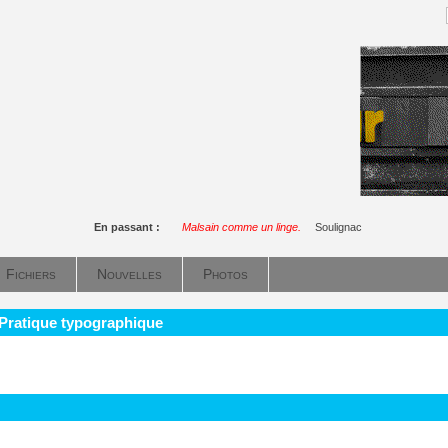
En passant :
Malsain comme un linge.
Soulignac
Fichiers
Nouvelles
Photos
 Pratique typographique