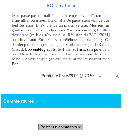
RG sans Tintin
Je ne passe pas la totalité de mon temps devant l'écran fatal
à travailler ou à nourrir mon site. Je passe aussi voir ce que
font les amis. Et j'y prends un plaisir certain. Mes pas me
guident assez souvent chez l'ami Yves sur son blog
Feuilles
d'automne
[ce blog n'existe plus. Révision du 28/01/2021]
ou chez l'ami Éric sur son célébrissime
Alamblog
. Ce
dernier publie coup sur coup deux billets au sujet de Robert
Giraud.
Bob embiographié
, le 4 mai et
Paris, son pote
, le 6
mai. Deux billets qui m'ont conduit un peu loin dans mon
passé. Ça vaut ce que ça vaut, mais j'ai moi aussi écrit mon
Bob...
Publié le
07/05/2009 @ 20:57
Commentaires
Poster un commentaire