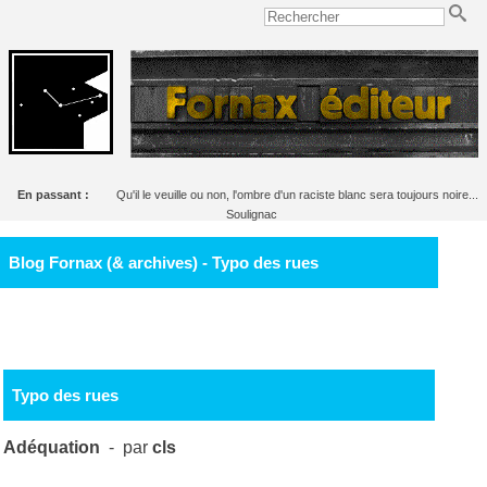
En passant :
Qu'il le veuille ou non, l'ombre d'un raciste blanc sera toujours noire...
Soulignac
Blog Fornax (& archives) - Typo des rues
Typo des rues
Adéquation
- par
cls