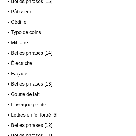
•
Belles phrases [15]
•
Pâtisserie
•
Cédille
•
Typo de coins
•
Militaire
•
Belles phrases [14]
•
Électricité
•
Façade
•
Belles phrases [13]
•
Goutte de lait
•
Enseigne peinte
•
Lettres en fer forgé [5]
•
Belles phrases [12]
•
Belles phrases [11]