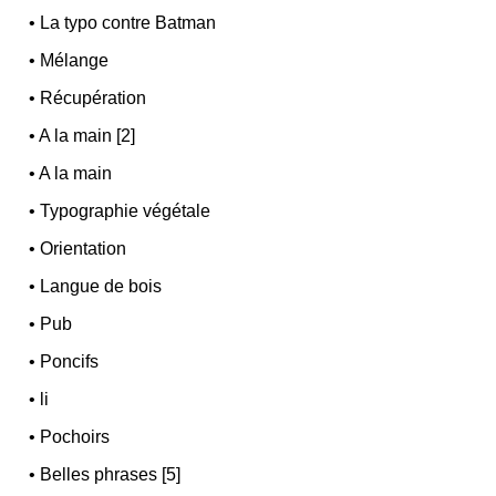
•
La typo contre Batman
•
Mélange
•
Récupération
•
A la main [2]
•
A la main
•
Typographie végétale
•
Orientation
•
Langue de bois
•
Pub
•
Poncifs
•
li
•
Pochoirs
•
Belles phrases [5]