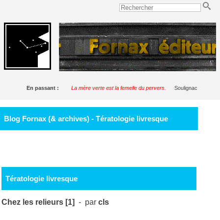
En passant :
La mère verte est la femelle du pervers.
Soulignac
Blog Fornax (& archives) - Tératologie livresque
Tératologie livresque
Chez les relieurs [1]
- par
cls