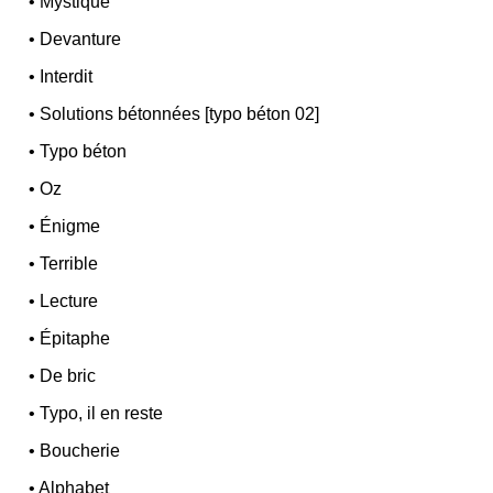
•
Mystique
•
Devanture
•
Interdit
•
Solutions bétonnées [typo béton 02]
•
Typo béton
•
Oz
•
Énigme
•
Terrible
•
Lecture
•
Épitaphe
•
De bric
•
Typo, il en reste
•
Boucherie
•
Alphabet