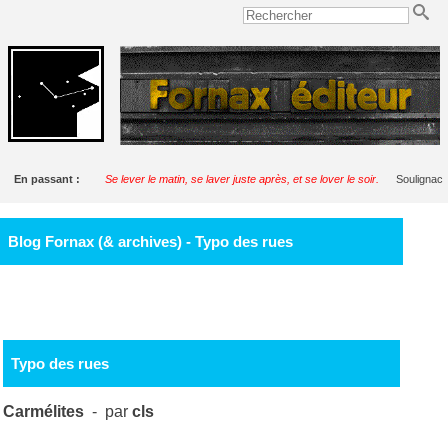
En passant :
Se lever le matin, se laver juste après, et se lover le soir.
Soulignac
Blog Fornax (& archives) - Typo des rues
Typo des rues
Carmélites
- par
cls