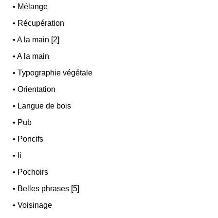
•
Mélange
•
Récupération
•
A la main [2]
•
A la main
•
Typographie végétale
•
Orientation
•
Langue de bois
•
Pub
•
Poncifs
•
li
•
Pochoirs
•
Belles phrases [5]
•
Voisinage