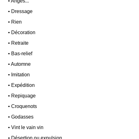
•
Anges...
•
Dressage
•
Rien
•
Décoration
•
Retraite
•
Bas-relief
•
Automne
•
Imitation
•
Expédition
•
Repiquage
•
Croquenots
•
Godasses
•
Vint le vain vin
•
Désertion ou expulsion