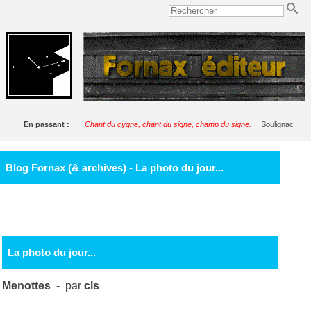
En passant :
Chant du cygne, chant du signe, champ du signe.
Soulignac
Blog Fornax (& archives) - La photo du jour...
La photo du jour...
Menottes
- par
cls