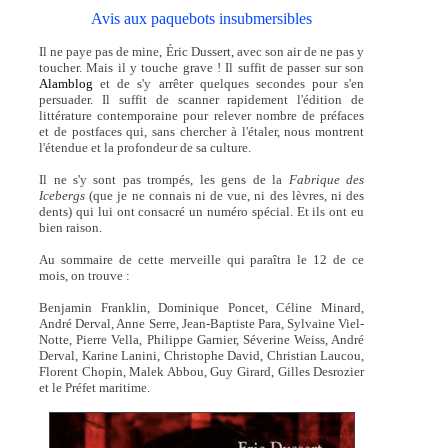
Avis aux paquebots insubmersibles
Il ne paye pas de mine, Éric Dussert, avec son air de ne pas y
toucher. Mais il y touche grave ! Il suffit de passer sur son
Alamblog
et de s'y arrêter quelques secondes pour s'en
persuader. Il suffit de scanner rapidement l'édition de
littérature contemporaine pour relever nombre de préfaces
et de postfaces qui, sans chercher à l'étaler, nous montrent
l'étendue et la profondeur de sa culture.
Il ne s'y sont pas trompés, les gens de la
Fabrique des
Icebergs
(que je ne connais ni de vue, ni des lèvres, ni des
dents) qui lui ont consacré un numéro spécial. Et ils ont eu
bien raison.
Au sommaire de cette merveille qui paraîtra le 12 de ce
mois, on trouve :
Benjamin Franklin, Dominique Poncet, Céline Minard,
André Derval, Anne Serre, Jean-Baptiste Para, Sylvaine Viel-
Notte, Pierre Vella, Philippe Garnier, Séverine Weiss, André
Derval, Karine Lanini, Christophe David, Christian Laucou,
Florent Chopin, Malek Abbou, Guy Girard, Gilles Desrozier
et le Préfet maritime.