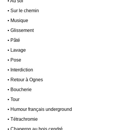
•
Au sol
•
Sur le chemin
•
Musique
•
Glissement
•
Pâté
•
Lavage
•
Pose
•
Interdiction
•
Retour à Ognes
•
Boucherie
•
Tour
•
Humour français underground
•
Tétrachromie
•
Chaperon au bois cendré