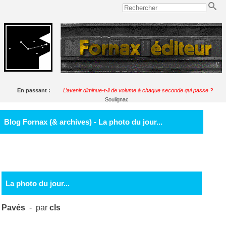
En passant :
L’avenir diminue-t-il de volume à chaque seconde qui passe ?
Soulignac
Blog Fornax (& archives) - La photo du jour...
La photo du jour...
Pavés
- par
cls