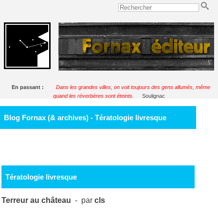
En passant :
Dans les grandes villes, on voit toujours des gens allumés, même
quand les réverbères sont éteints.
Soulignac
Blog Fornax (& archives) - Tératologie livresque
Tératologie livresque
Terreur au château
- par
cls