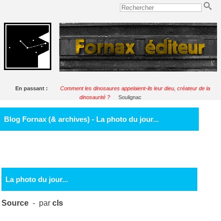
En passant :
Comment les dinosaures appelaient-ils leur dieu, créateur de la
dinosaurité ?
Soulignac
Blog Fornax (& archives) - La photo du jour...
La photo du jour...
Source
- par
cls