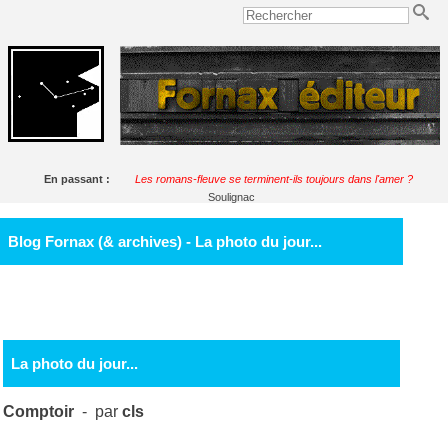
En passant :
Les romans-fleuve se terminent-ils toujours dans l'amer ?
Soulignac
Blog Fornax (& archives) - La photo du jour...
La photo du jour...
Comptoir
- par
cls