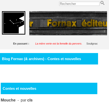
En passant :
La mère verte est la femelle du pervers.
Soulignac
Blog Fornax (& archives) - Contes et nouvelles
Contes et nouvelles
Mouche
- par
cls