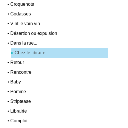
•
Croquenots
•
Godasses
•
Vint le vain vin
•
Désertion ou expulsion
•
Dans la rue...
Chez le libraire...
•
Retour
•
Rencontre
•
Baby
•
Pomme
•
Striptease
•
Librairie
•
Comptoir