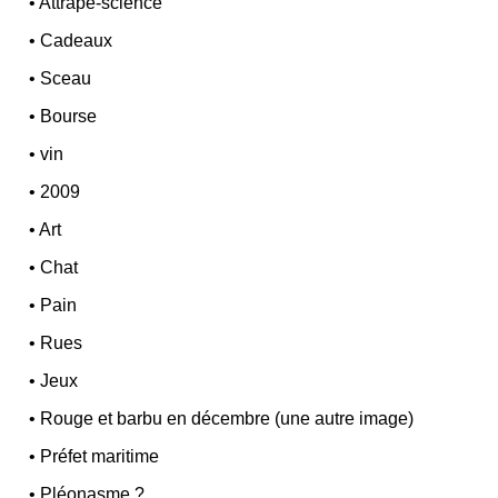
•
Attrape-science
•
Cadeaux
•
Sceau
•
Bourse
•
vin
•
2009
•
Art
•
Chat
•
Pain
•
Rues
•
Jeux
•
Rouge et barbu en décembre (une autre image)
•
Préfet maritime
•
Pléonasme ?...