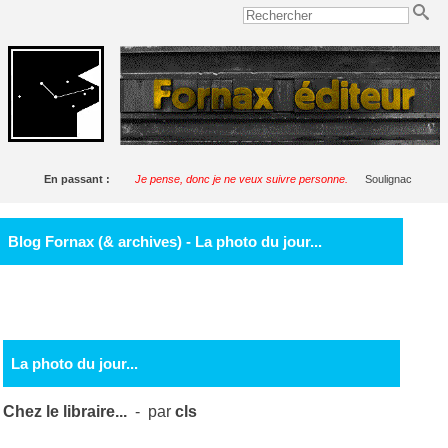
En passant :
Je pense, donc je ne veux suivre personne.
Soulignac
Blog Fornax (& archives) - La photo du jour...
La photo du jour...
Chez le libraire...
- par
cls