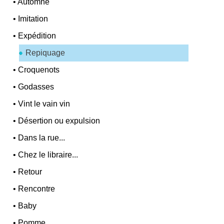
•
Automne
•
Imitation
•
Expédition
Repiquage
•
Croquenots
•
Godasses
•
Vint le vain vin
•
Désertion ou expulsion
•
Dans la rue...
•
Chez le libraire...
•
Retour
•
Rencontre
•
Baby
•
Pomme