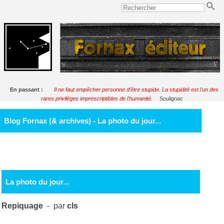
En passant :
Il ne faut empêcher personne d'être stupide. La stupidité est l'un des
rares privilèges imprescriptibles de l'humanité.
Soulignac
Blog Fornax (& archives) - La photo du jour...
La photo du jour...
Repiquage
- par
cls