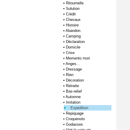
•
Ritournelle
•
Solution
•
Crédit
•
Chevaux
•
Histoire
•
Abandon
•
Camping
•
Déclaration
•
Domicile
•
Crise
•
Memento mori
•
Anges...
•
Dressage
•
Rien
•
Décoration
•
Retraite
•
Bas-relief
•
Automne
•
Imitation
Expédition
•
Repiquage
•
Croquenots
•
Godasses
•
Vint le vain vin