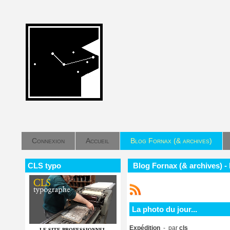
Connexion
Accueil
Blog Fornax (& archives)
CLS typo
Blog Fornax (& archives) - 
La photo du jour...
Expédition
- par
cls
LE SITE PROFESSIONNEL