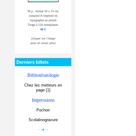
36 p., format 10 x 14 cm.
composé et imprimé en
typographie au plomb
Tirage à 120 exemplaires.
60 €
(cliquer sur l'image
pour en savoir plus)
Derniers billets
Bibliotératologie
Chez les metteurs en
page [1]
Impressions
Pochoir
Scolalinogravure
—♦—