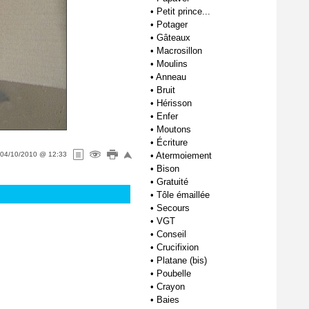
•
Petit prince...
•
Potager
•
Gâteaux
•
Macrosillon
•
Moulins
•
Anneau
•
Bruit
•
Hérisson
•
Enfer
•
Moutons
•
Écriture
04/10/2010 @ 12:33
•
Atermoiement
•
Bison
•
Gratuité
•
Tôle émaillée
•
Secours
•
VGT
•
Conseil
•
Crucifixion
•
Platane (bis)
•
Poubelle
•
Crayon
•
Baies