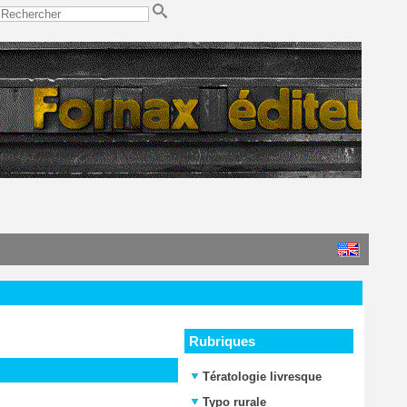
Rubriques
Tératologie livresque
Typo rurale