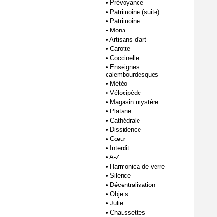
•
Prévoyance
•
Patrimoine (suite)
•
Patrimoine
•
Mona
•
Artisans d'art
•
Carotte
•
Coccinelle
•
Enseignes
calembourdesques
•
Météo
•
Vélocipède
•
Magasin mystère
•
Platane
•
Cathédrale
•
Dissidence
•
Cœur
•
Interdit
•
A-Z
•
Harmonica de verre
•
Silence
•
Décentralisation
•
Objets
•
Julie
•
Chaussettes