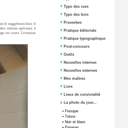
Typo des rues
Typo des bois
Proverbes
 le suggérions hier, il
 des cartons spéciaux à
Pratique éditoriale
age en cours. Livraison
Pratique typographique
Post-concours
Outils
Nouvelles internes
Nouvelles externes
Mes maîtres
Livre
Lieux de convivialité
La photo du jour...
•
Fresque
•
Trésor
•
Noir et blanc
•
Papaver