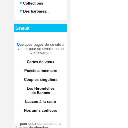
Collections
Des barbares...
Gratuit
Q
uelques pages de ce site à
visiter pour se divertir ou se
« cultiver » :
Cartes de vœux
Poésie alimentaire
Couples singuliers
Les Hirondelles
de Bannes
Laucou à la radio
Nos amis coiffeurs
... pour ceux qui auraient la
flemme de chercher.