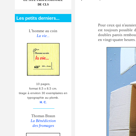
DE CLS
Les petits derniers...
Pour ceux qui n'auraie
est toujours possible 
L’homme au coin
doubles parois rembour
La vie...
en vingt-quatre heures.
10 pages,
format 8,5 x 8,5 cm.
tirage à environ 30 exemplaires en
typographie au plomb.
H. C.
__________
Thomas Braun
La Bénédiction
des fromages