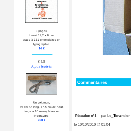
8 pages,
format 11,2 x 9 cm.
tirage à 131 exemplaires en
typographie.
30 €
__________
CLS
A pas feutrés
Commentaires
Un volumen,
79 cm de long, 17,5 cm de haut.
tirage à 10 exemplaires en
Réaction n°1
- par
Le_Tenancier
linogravure.
250 €
__________
le 10/10/2010 @ 01:04