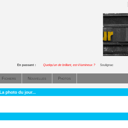
En passant :
Quelqu'un de brillant, est-il lumineux ?
Soulignac
Fichiers
Nouvelles
Photos
La photo du jour...