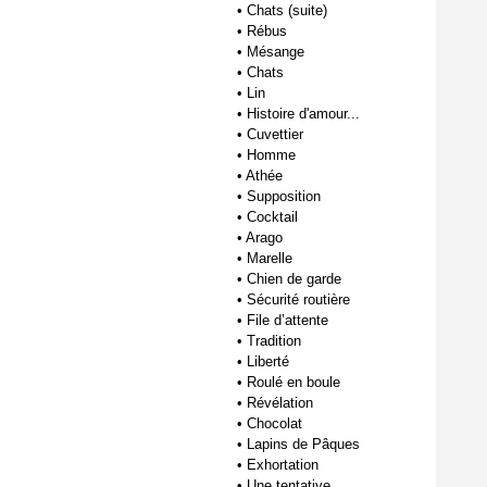
•
Chats (suite)
•
Rébus
•
Mésange
•
Chats
•
Lin
•
Histoire d'amour...
•
Cuvettier
•
Homme
•
Athée
•
Supposition
•
Cocktail
•
Arago
•
Marelle
•
Chien de garde
•
Sécurité routière
•
File d’attente
•
Tradition
•
Liberté
•
Roulé en boule
•
Révélation
•
Chocolat
•
Lapins de Pâques
•
Exhortation
•
Une tentative...