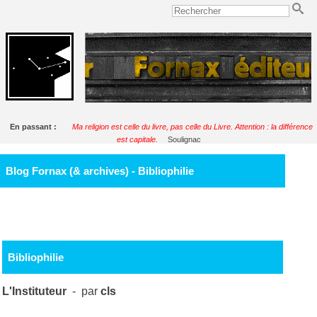
En passant :
Ma religion est celle du livre, pas celle du Livre. Attention : la différence
est capitale.
Soulignac
Blog Fornax (& archives) - Bibliophilie
Bibliophilie
L'Instituteur
- par
cls