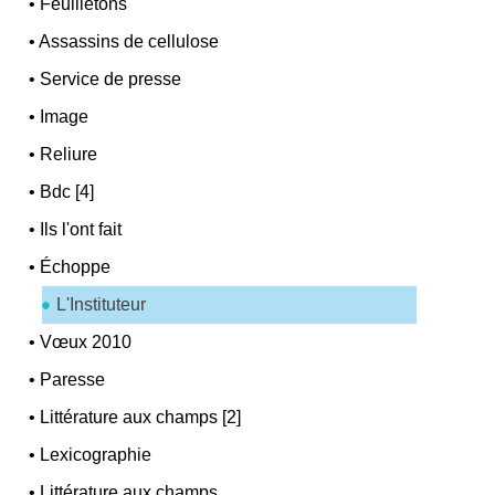
•
Feuilletons
•
Assassins de cellulose
•
Service de presse
•
Image
•
Reliure
•
Bdc [4]
•
Ils l'ont fait
•
Échoppe
L'Instituteur
•
Vœux 2010
•
Paresse
•
Littérature aux champs [2]
•
Lexicographie
•
Littérature aux champs