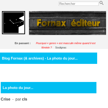
En passant :
Pourquoi « genre » est masculin même quand il est
féminin ?
Soulignac
Blog Fornax (& archives) - La photo du jour...
La photo du jour...
Crise
- par
cls