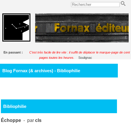
En passant :
C’est très facile de lire vite : il suffit de déplacer le marque-page de cent
pages toutes les heures.
Soulignac
Blog Fornax (& archives) - Bibliophilie
Bibliophilie
Échoppe
- par
cls