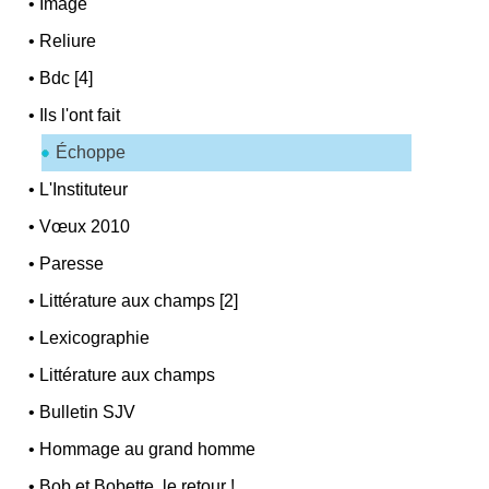
•
Image
•
Reliure
•
Bdc [4]
•
Ils l'ont fait
Échoppe
•
L'Instituteur
•
Vœux 2010
•
Paresse
•
Littérature aux champs [2]
•
Lexicographie
•
Littérature aux champs
•
Bulletin SJV
•
Hommage au grand homme
•
Bob et Bobette, le retour !