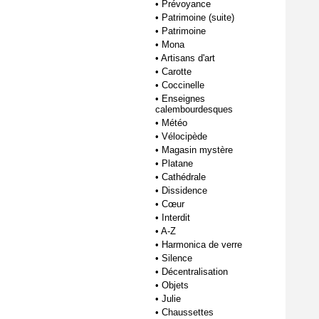
•
Prévoyance
•
Patrimoine (suite)
•
Patrimoine
•
Mona
•
Artisans d'art
•
Carotte
•
Coccinelle
•
Enseignes
calembourdesques
•
Météo
•
Vélocipède
•
Magasin mystère
•
Platane
•
Cathédrale
•
Dissidence
•
Cœur
•
Interdit
•
A-Z
•
Harmonica de verre
•
Silence
•
Décentralisation
•
Objets
•
Julie
•
Chaussettes