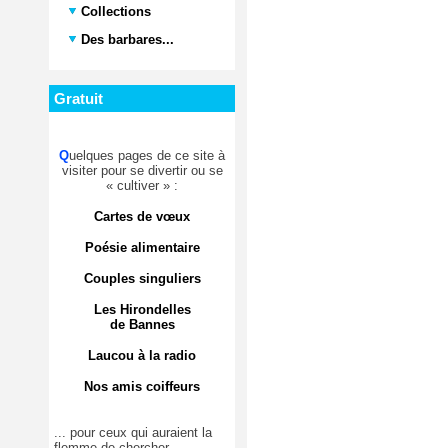
Collections
Des barbares...
Gratuit
Q
uelques pages de ce site à
visiter pour se divertir ou se
« cultiver » :
Cartes de vœux
Poésie alimentaire
Couples singuliers
Les Hirondelles
de Bannes
Laucou à la radio
Nos amis coiffeurs
... pour ceux qui auraient la
flemme de chercher.