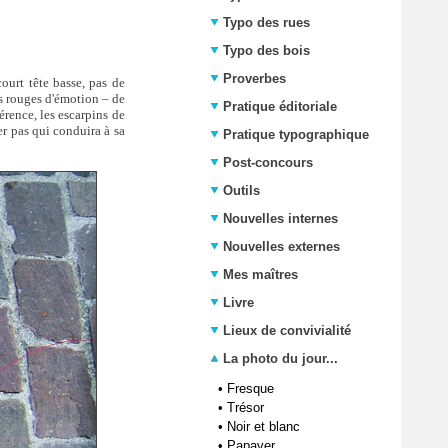
Typo des rues
Typo des bois
Proverbes
court tête basse, pas de
ts rouges d'émotion – de
Pratique éditoriale
férence, les escarpins de
er pas qui conduira à sa
Pratique typographique
Post-concours
Outils
Nouvelles internes
Nouvelles externes
Mes maîtres
Livre
Lieux de convivialité
La photo du jour...
•
Fresque
•
Trésor
•
Noir et blanc
•
Papaver