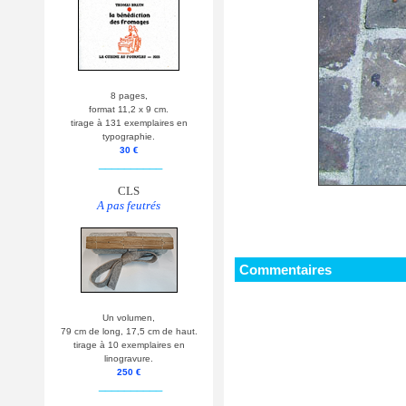
8 pages,
format 11,2 x 9 cm.
tirage à 131 exemplaires en
typographie.
30 €
__________
CLS
A pas feutrés
Commentaires
Un volumen,
79 cm de long, 17,5 cm de haut.
tirage à 10 exemplaires en
linogravure.
250 €
__________