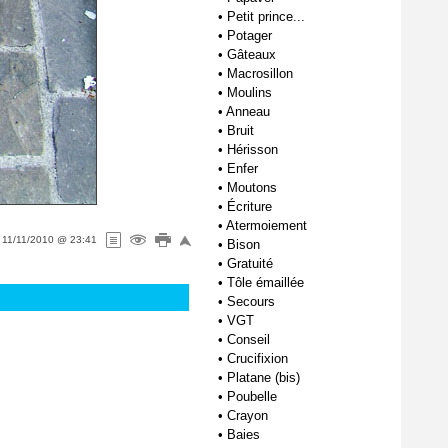
•
Petit prince...
•
Potager
•
Gâteaux
•
Macrosillon
•
Moulins
•
Anneau
•
Bruit
•
Hérisson
•
Enfer
•
Moutons
•
Écriture
•
Atermoiement
e
11/11/2010 @ 23:41
•
Bison
•
Gratuité
•
Tôle émaillée
•
Secours
•
VGT
•
Conseil
•
Crucifixion
•
Platane (bis)
•
Poubelle
•
Crayon
•
Baies