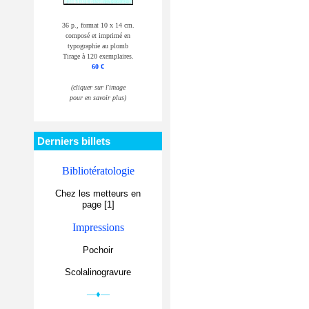
36 p., format 10 x 14 cm.
composé et imprimé en
typographie au plomb
Tirage à 120 exemplaires.
60 €
(cliquer sur l'image
pour en savoir plus)
Derniers billets
Bibliotératologie
Chez les metteurs en
page [1]
Impressions
Pochoir
Scolalinogravure
—♦—