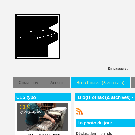
En passant :
Connexion
Accueil
Blog Fornax (& archives)
CLS typo
Blog Fornax (& archives) - 
La photo du jour...
Déclaration
- par
cls
LE SITE PROFESSIONNEL