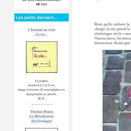
DE CLS
Les petits derniers...
Bien qu'ils cachent la 
charge, la rue, prend l
L’homme au coin
s'interroger sur le « au
La vie...
l'insouciance, les moca
destruction. Avant que 
10 pages,
format 8,5 x 8,5 cm.
tirage à environ 30 exemplaires en
typographie au plomb.
H. C.
__________
Thomas Braun
La Bénédiction
des fromages