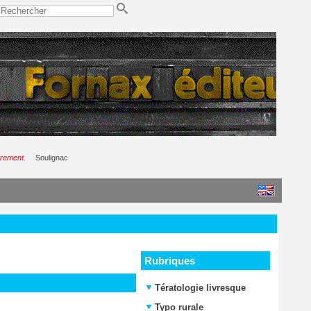
trement.
Soulignac
Rubriques
Tératologie livresque
Typo rurale