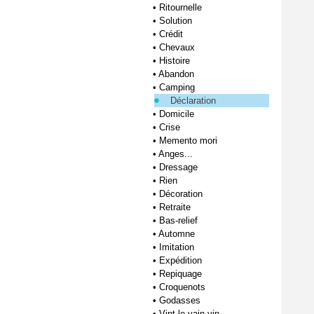
•
Ritournelle
•
Solution
•
Crédit
•
Chevaux
•
Histoire
•
Abandon
•
Camping
Déclaration
•
Domicile
•
Crise
•
Memento mori
•
Anges...
•
Dressage
•
Rien
•
Décoration
•
Retraite
•
Bas-relief
•
Automne
•
Imitation
•
Expédition
•
Repiquage
•
Croquenots
•
Godasses
•
Vint le vain vin