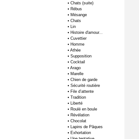
•
Chats (suite)
•
Rébus
•
Mésange
•
Chats
•
Lin
•
Histoire d'amour...
•
Cuvettier
•
Homme
•
Athée
•
Supposition
•
Cocktail
•
Arago
•
Marelle
•
Chien de garde
•
Sécurité routière
•
File d’attente
•
Tradition
•
Liberté
•
Roulé en boule
•
Révélation
•
Chocolat
•
Lapins de Pâques
•
Exhortation
•
Une tentative...