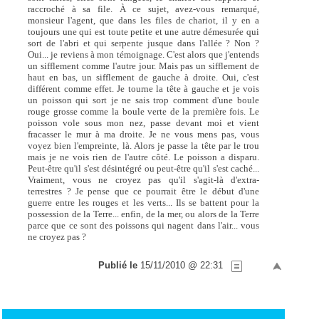
raccroché à sa file. À ce sujet, avez-vous remarqué,
monsieur l'agent, que dans les files de chariot, il y en a
toujours une qui est toute petite et une autre démesurée qui
sort de l'abri et qui serpente jusque dans l'allée ? Non ?
Oui... je reviens à mon témoignage. C'est alors que j'entends
un sifflement comme l'autre jour. Mais pas un sifflement de
haut en bas, un sifflement de gauche à droite. Oui, c'est
différent comme effet. Je tourne la tête à gauche et je vois
un poisson qui sort je ne sais trop comment d'une boule
rouge grosse comme la boule verte de la première fois. Le
poisson vole sous mon nez, passe devant moi et vient
fracasser le mur à ma droite. Je ne vous mens pas, vous
voyez bien l'empreinte, là. Alors je passe la tête par le trou
mais je ne vois rien de l'autre côté. Le poisson a disparu.
Peut-être qu'il s'est désintégré ou peut-être qu'il s'est caché...
Vraiment, vous ne croyez pas qu'il s'agit-là d'extra-
terrestres ? Je pense que ce pourrait être le début d'une
guerre entre les rouges et les verts... Ils se battent pour la
possession de la Terre... enfin, de la mer, ou alors de la Terre
parce que ce sont des poissons qui nagent dans l'air... vous
ne croyez pas ?
Publié le
15/11/2010 @ 22:31