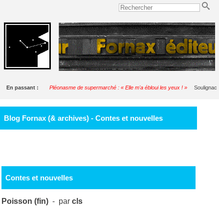
En passant :
Pléonasme de supermarché : « Elle m'a ébloui les yeux ! »
Soulignac
Blog Fornax (& archives) - Contes et nouvelles
Contes et nouvelles
Poisson (fin)
- par
cls