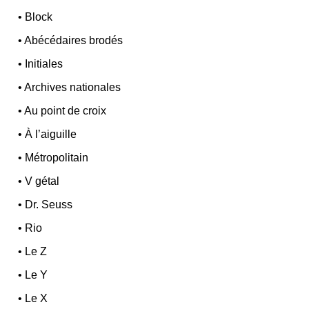
•
Block
•
Abécédaires brodés
•
Initiales
•
Archives nationales
•
Au point de croix
•
À l’aiguille
•
Métropolitain
•
V gétal
•
Dr. Seuss
•
Rio
•
Le Z
•
Le Y
•
Le X