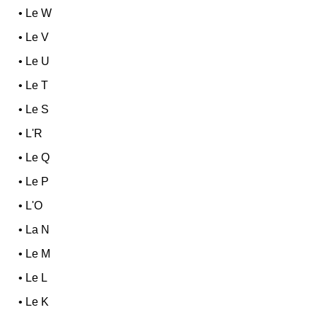
•
Le W
•
Le V
•
Le U
•
Le T
•
Le S
•
L'R
•
Le Q
•
Le P
•
L'O
•
La N
•
Le M
•
Le L
•
Le K