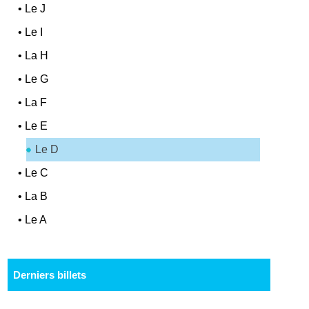
•
Le J
•
Le I
•
La H
•
Le G
•
La F
•
Le E
Le D
•
Le C
•
La B
•
Le A
Derniers billets