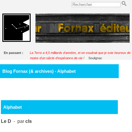
En passant :
La Terre a 4,5 milliards d'années, et on voudrait que je sois heureux de
moins d'un siècle d'espérance de vie !
Soulignac
Blog Fornax (& archives) - Alphabet
Alphabet
Le D
- par
cls