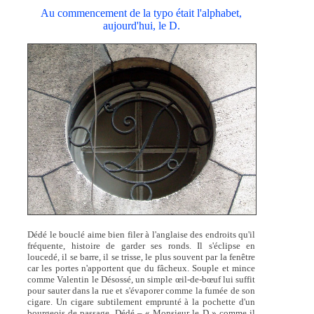
Au commencement de la typo était l'alphabet,
aujourd'hui, le D.
Dédé le bouclé aime bien filer à l'anglaise des endroits qu'il
fréquente, histoire de garder ses ronds. Il s'éclipse en
loucedé, il se barre, il se trisse, le plus souvent par la fenêtre
car les portes n'apportent que du fâcheux. Souple et mince
comme Valentin le Désossé, un simple œil-de-bœuf lui suffit
pour sauter dans la rue et s'évaporer comme la fumée de son
cigare. Un cigare subtilement emprunté à la pochette d'un
bourgeois de passage. Dédé – « Monsieur le D » comme il