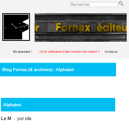
En passant :
Où le soleil peut-il bien cacher son ombre ?
Soulignac
Blog Fornax (& archives) - Alphabet
Alphabet
Le M
- par
cls