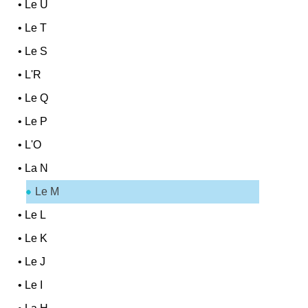
•
Le U
•
Le T
•
Le S
•
L'R
•
Le Q
•
Le P
•
L'O
•
La N
Le M
•
Le L
•
Le K
•
Le J
•
Le I