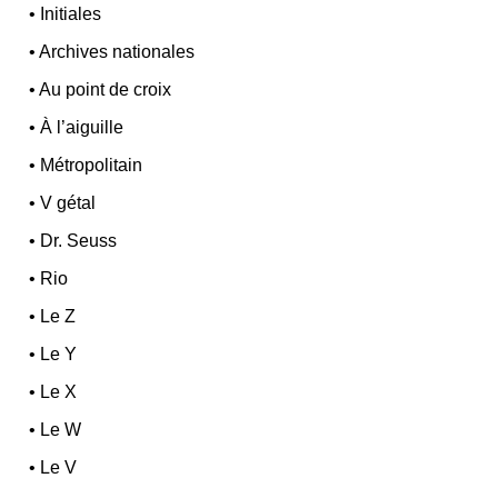
•
Initiales
•
Archives nationales
•
Au point de croix
•
À l’aiguille
•
Métropolitain
•
V gétal
•
Dr. Seuss
•
Rio
•
Le Z
•
Le Y
•
Le X
•
Le W
•
Le V