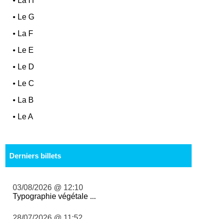
•
La H
•
Le G
•
La F
•
Le E
•
Le D
•
Le C
•
La B
•
Le A
Derniers billets
03/08/2026 @ 12:10
Typographie végétale ...
28/07/2026 @ 11:52