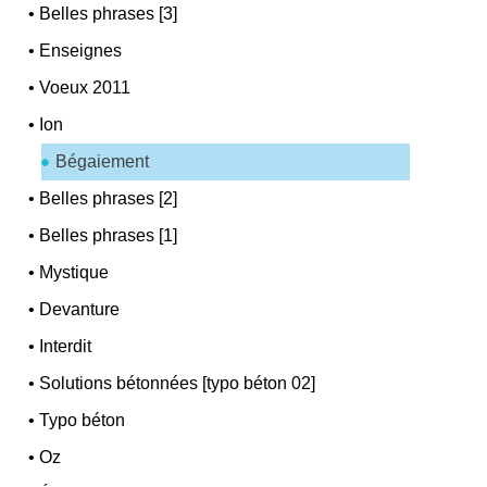
•
Belles phrases [3]
•
Enseignes
•
Voeux 2011
•
Ion
Bégaiement
•
Belles phrases [2]
•
Belles phrases [1]
•
Mystique
•
Devanture
•
Interdit
•
Solutions bétonnées [typo béton 02]
•
Typo béton
•
Oz