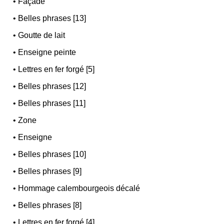
•
Façade
•
Belles phrases [13]
•
Goutte de lait
•
Enseigne peinte
•
Lettres en fer forgé [5]
•
Belles phrases [12]
•
Belles phrases [11]
•
Zone
•
Enseigne
•
Belles phrases [10]
•
Belles phrases [9]
•
Hommage calembourgeois décalé
•
Belles phrases [8]
•
Lettres en fer forgé [4]