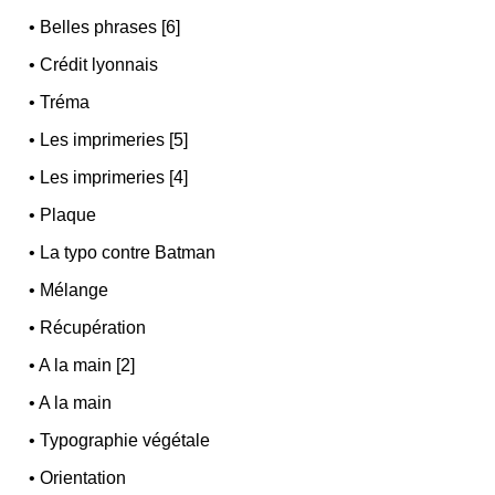
•
Belles phrases [6]
•
Crédit lyonnais
•
Tréma
•
Les imprimeries [5]
•
Les imprimeries [4]
•
Plaque
•
La typo contre Batman
•
Mélange
•
Récupération
•
A la main [2]
•
A la main
•
Typographie végétale
•
Orientation