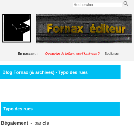
En passant :
Quelqu'un de brillant, est-il lumineux ?
Soulignac
Blog Fornax (& archives) - Typo des rues
Typo des rues
Bégaiement
- par
cls