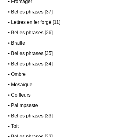
•
Fromager
•
Belles phrases [37]
•
Lettres en fer forgé [11]
•
Belles phrases [36]
•
Braille
•
Belles phrases [35]
•
Belles phrases [34]
•
Ombre
•
Mosaïque
•
Coiffeurs
•
Palimpseste
•
Belles phrases [33]
•
Toit
•
Belles phrases [32]