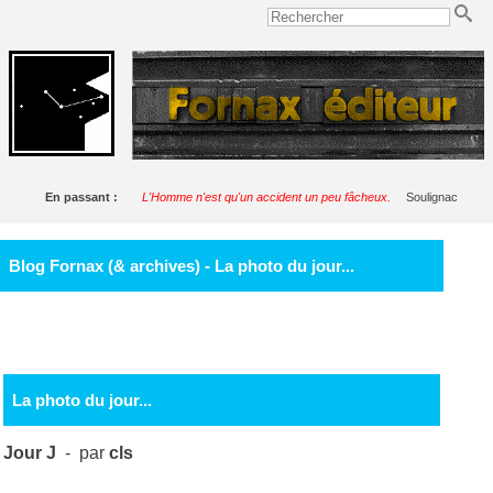
En passant :
L'Homme n'est qu'un accident un peu fâcheux.
Soulignac
Blog Fornax (& archives) - La photo du jour...
La photo du jour...
Jour J
- par
cls