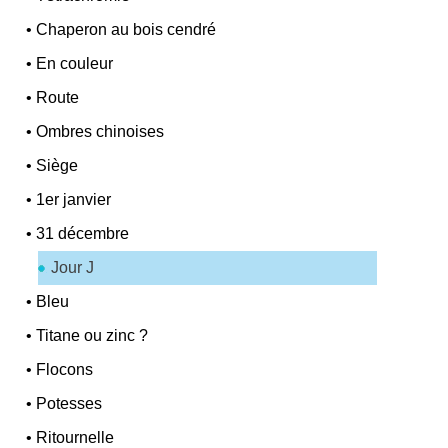
•
Chaperon au bois cendré
•
En couleur
•
Route
•
Ombres chinoises
•
Siège
•
1er janvier
•
31 décembre
Jour J
•
Bleu
•
Titane ou zinc ?
•
Flocons
•
Potesses
•
Ritournelle