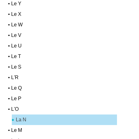
•
Le Y
•
Le X
•
Le W
•
Le V
•
Le U
•
Le T
•
Le S
•
L'R
•
Le Q
•
Le P
•
L'O
La N
•
Le M