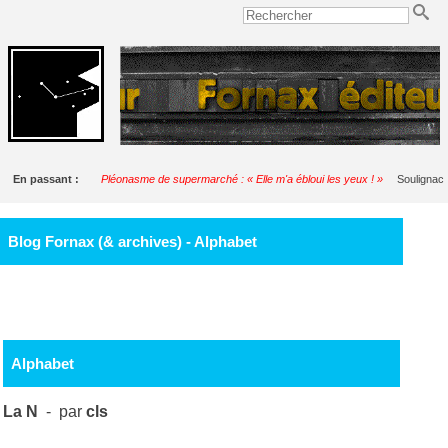
En passant :
Pléonasme de supermarché : « Elle m'a ébloui les yeux ! »
Soulignac
Blog Fornax (& archives) - Alphabet
Alphabet
La N
- par
cls