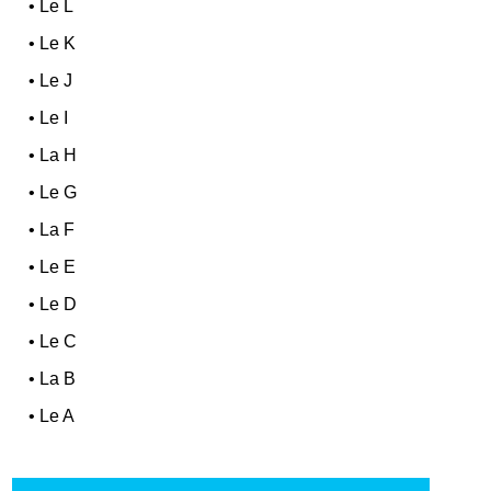
•
Le L
•
Le K
•
Le J
•
Le I
•
La H
•
Le G
•
La F
•
Le E
•
Le D
•
Le C
•
La B
•
Le A