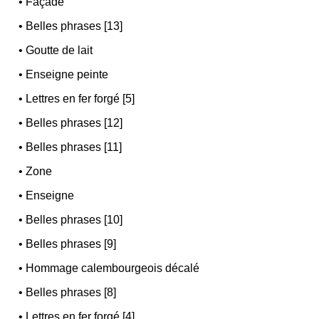
•
Façade
•
Belles phrases [13]
•
Goutte de lait
•
Enseigne peinte
•
Lettres en fer forgé [5]
•
Belles phrases [12]
•
Belles phrases [11]
•
Zone
•
Enseigne
•
Belles phrases [10]
•
Belles phrases [9]
•
Hommage calembourgeois décalé
•
Belles phrases [8]
•
Lettres en fer forgé [4]