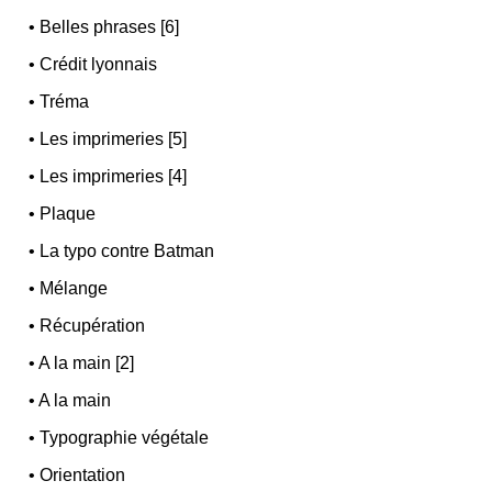
•
Belles phrases [6]
•
Crédit lyonnais
•
Tréma
•
Les imprimeries [5]
•
Les imprimeries [4]
•
Plaque
•
La typo contre Batman
•
Mélange
•
Récupération
•
A la main [2]
•
A la main
•
Typographie végétale
•
Orientation