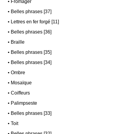
•
Fromager
•
Belles phrases [37]
•
Lettres en fer forgé [11]
•
Belles phrases [36]
•
Braille
•
Belles phrases [35]
•
Belles phrases [34]
•
Ombre
•
Mosaïque
•
Coiffeurs
•
Palimpseste
•
Belles phrases [33]
•
Toit
•
Belles phrases [32]