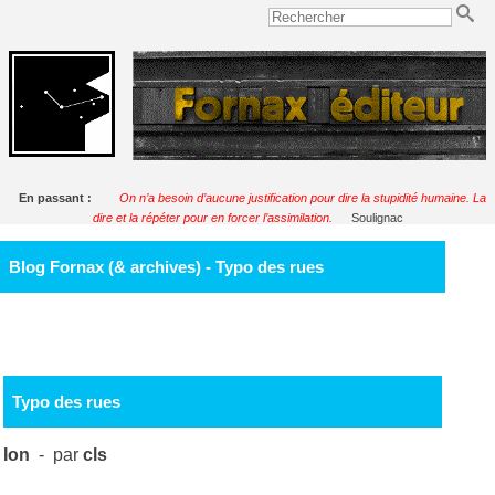
En passant :
On n’a besoin d’aucune justification pour dire la stupidité humaine. La
dire et la répéter pour en forcer l’assimilation.
Soulignac
Blog Fornax (& archives) - Typo des rues
Typo des rues
Ion
- par
cls