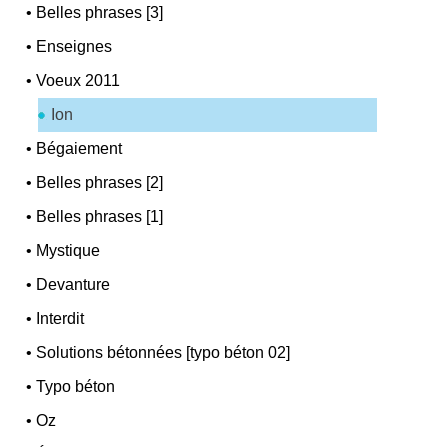
•
Belles phrases [3]
•
Enseignes
•
Voeux 2011
Ion
•
Bégaiement
•
Belles phrases [2]
•
Belles phrases [1]
•
Mystique
•
Devanture
•
Interdit
•
Solutions bétonnées [typo béton 02]
•
Typo béton
•
Oz