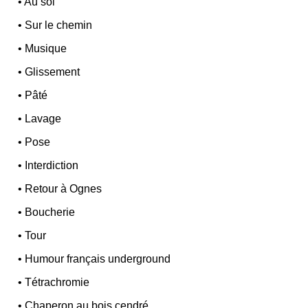
•
Au sol
•
Sur le chemin
•
Musique
•
Glissement
•
Pâté
•
Lavage
•
Pose
•
Interdiction
•
Retour à Ognes
•
Boucherie
•
Tour
•
Humour français underground
•
Tétrachromie
•
Chaperon au bois cendré