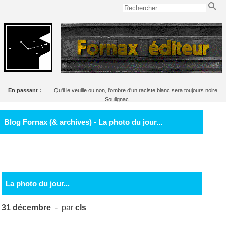
En passant :
Qu'il le veuille ou non, l'ombre d'un raciste blanc sera toujours noire...
Soulignac
Blog Fornax (& archives) - La photo du jour...
La photo du jour...
31 décembre
- par
cls