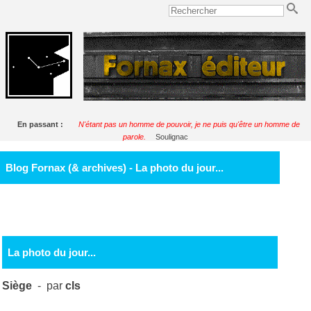
En passant :
N'étant pas un homme de pouvoir, je ne puis qu'être un homme de
parole.
Soulignac
Blog Fornax (& archives) - La photo du jour...
La photo du jour...
Siège
- par
cls