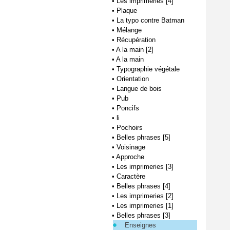
•
Les imprimeries [4]
•
Plaque
•
La typo contre Batman
•
Mélange
•
Récupération
•
A la main [2]
•
A la main
•
Typographie végétale
•
Orientation
•
Langue de bois
•
Pub
•
Poncifs
•
li
•
Pochoirs
•
Belles phrases [5]
•
Voisinage
•
Approche
•
Les imprimeries [3]
•
Caractère
•
Belles phrases [4]
•
Les imprimeries [2]
•
Les imprimeries [1]
•
Belles phrases [3]
Enseignes