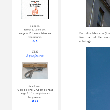
8 pages,
format 11,2 x 9 cm.
Pour être bien vue (i. 
tirage à 131 exemplaires en
fond naturel. Par temp
typographie.
éclairage...
30 €
__________
CLS
A pas feutrés
Un volumen,
79 cm de long, 17,5 cm de haut.
tirage à 10 exemplaires en
linogravure.
250 €
__________