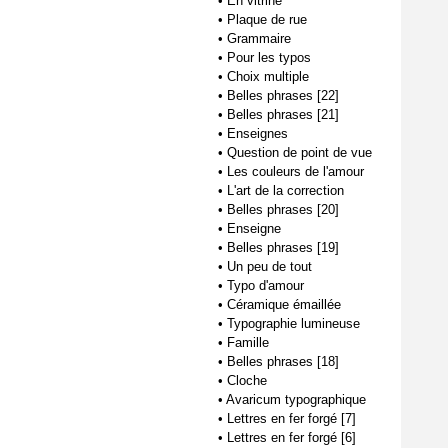
•
En vitrine
•
Plaque de rue
•
Grammaire
•
Pour les typos
•
Choix multiple
•
Belles phrases [22]
•
Belles phrases [21]
•
Enseignes
•
Question de point de vue
•
Les couleurs de l'amour
•
L'art de la correction
•
Belles phrases [20]
•
Enseigne
•
Belles phrases [19]
•
Un peu de tout
•
Typo d'amour
•
Céramique émaillée
•
Typographie lumineuse
•
Famille
•
Belles phrases [18]
•
Cloche
•
Avaricum typographique
•
Lettres en fer forgé [7]
•
Lettres en fer forgé [6]