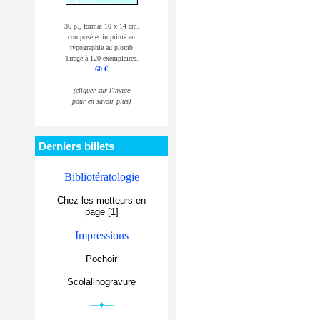
36 p., format 10 x 14 cm.
composé et imprimé en
typographie au plomb
Tirage à 120 exemplaires.
60 €
(cliquer sur l'image
pour en savoir plus)
Derniers billets
Bibliotératologie
Chez les metteurs en
page [1]
Impressions
Pochoir
Scolalinogravure
—♦—