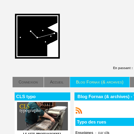
En passant 
Connexion
Accueil
Blog Fornax (& archives)
CLS typo
Blog Fornax (& archives) -
Typo des rues
Enseignes
- par
cls
LE SITE PROFESSIONNEL