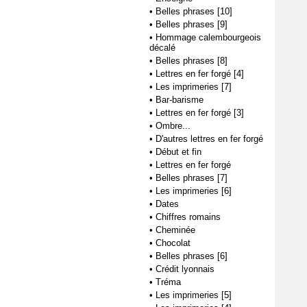
•
Belles phrases [10]
•
Belles phrases [9]
•
Hommage calembourgeois
décalé
•
Belles phrases [8]
•
Lettres en fer forgé [4]
•
Les imprimeries [7]
•
Bar-barisme
•
Lettres en fer forgé [3]
•
Ombre...
•
D'autres lettres en fer forgé
•
Début et fin
•
Lettres en fer forgé
•
Belles phrases [7]
•
Les imprimeries [6]
•
Dates
•
Chiffres romains
•
Cheminée
•
Chocolat
•
Belles phrases [6]
•
Crédit lyonnais
•
Tréma
•
Les imprimeries [5]