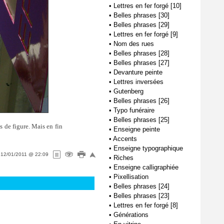
•
Lettres en fer forgé [10]
•
Belles phrases [30]
•
Belles phrases [29]
•
Lettres en fer forgé [9]
•
Nom des rues
•
Belles phrases [28]
•
Belles phrases [27]
•
Devanture peinte
•
Lettres inversées
•
Gutenberg
•
Belles phrases [26]
•
Typo funéraire
•
Belles phrases [25]
s de figure. Mais en fin
•
Enseigne peinte
•
Accents
•
Enseigne typographique
e
12/01/2011 @ 22:09
•
Riches
•
Enseigne calligraphiée
•
Pixellisation
•
Belles phrases [24]
•
Belles phrases [23]
•
Lettres en fer forgé [8]
•
Générations