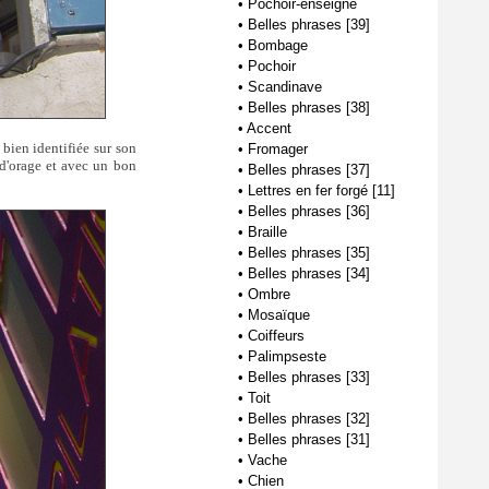
•
Pochoir-enseigne
•
Belles phrases [39]
•
Bombage
•
Pochoir
•
Scandinave
•
Belles phrases [38]
•
Accent
 bien identifiée sur son
•
Fromager
 d'orage et avec un bon
•
Belles phrases [37]
•
Lettres en fer forgé [11]
•
Belles phrases [36]
•
Braille
•
Belles phrases [35]
•
Belles phrases [34]
•
Ombre
•
Mosaïque
•
Coiffeurs
•
Palimpseste
•
Belles phrases [33]
•
Toit
•
Belles phrases [32]
•
Belles phrases [31]
•
Vache
•
Chien