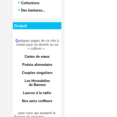
Collections
Des barbares...
Gratuit
Q
uelques pages de ce site à
visiter pour se divertir ou se
« cultiver » :
Cartes de vœux
Poésie alimentaire
Couples singuliers
Les Hirondelles
de Bannes
Laucou à la radio
Nos amis coiffeurs
... pour ceux qui auraient la
flemme de chercher.