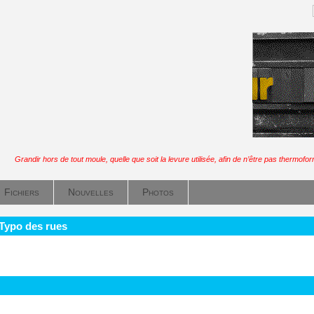
:
Grandir hors de tout moule, quelle que soit la levure utilisée, afin de n’être pas thermofo
Fichiers
Nouvelles
Photos
 Typo des rues