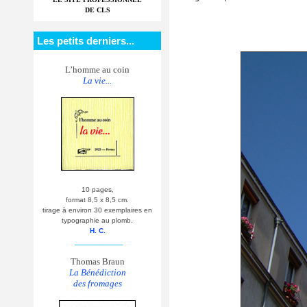
DE CLS
Les petits derniers...
L’homme au coin
La vie...
10 pages,
format 8,5 x 8,5 cm.
tirage à environ 30 exemplaires en
typographie au plomb.
H. C.
__________
Thomas Braun
La Bénédiction
des fromages