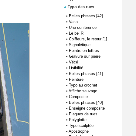
Typo des rues
•
Belles phrases [42]
•
Varia
•
Une conférence
•
Le bel R
•
Coiffeurs, le retour [1]
•
Signalétique
•
Peintre en lettres
•
Gravure sur pierre
•
Vécé
•
Lisibilité
•
Belles phrases [41]
•
Peinture
•
Typo au crochet
•
Affiche sauvage
•
Composite
•
Belles phrases [40]
•
Enseigne composite
•
Plaques de rues
•
Polyglotte
•
Typo sculptée
•
Apostrophe