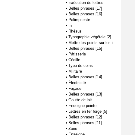
•
Exécution de lettres
•
Belles phrases [17]
•
Belles phrases [16]
•
Palimpseste
•
In
•
Rhésus
•
Typographie végétale [2]
•
Mettre les points sur les i
•
Belles phrases [15]
•
Pâtisserie
•
Cédille
•
Typo de coins
•
Militaire
•
Belles phrases [14]
•
Électricité
•
Façade
•
Belles phrases [13]
•
Goutte de lait
•
Enseigne peinte
•
Lettres en fer forgé [5]
•
Belles phrases [12]
•
Belles phrases [11]
•
Zone
•
Enseigne