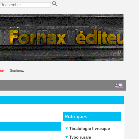
rmé.
Soulignac
Rubriques
Tératologie livresque
Typo rurale