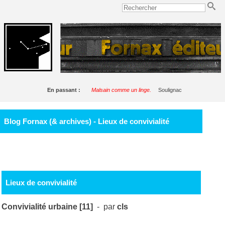
En passant :
Malsain comme un linge.
Soulignac
Blog Fornax (& archives) - Lieux de convivialité
Lieux de convivialité
Convivialité urbaine [11]
- par
cls