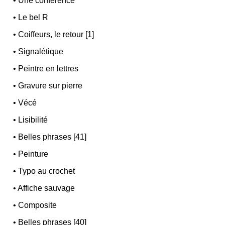
•
Une conférence
•
Le bel R
•
Coiffeurs, le retour [1]
•
Signalétique
•
Peintre en lettres
•
Gravure sur pierre
•
Vécé
•
Lisibilité
•
Belles phrases [41]
•
Peinture
•
Typo au crochet
•
Affiche sauvage
•
Composite
•
Belles phrases [40]