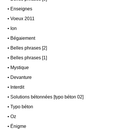
•
Enseignes
•
Voeux 2011
•
Ion
•
Bégaiement
•
Belles phrases [2]
•
Belles phrases [1]
•
Mystique
•
Devanture
•
Interdit
•
Solutions bétonnées [typo béton 02]
•
Typo béton
•
Oz
•
Énigme