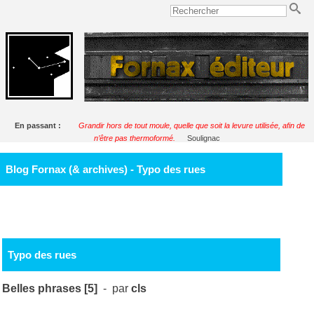
En passant :
Grandir hors de tout moule, quelle que soit la levure utilisée, afin de
n’être pas thermoformé.
Soulignac
Blog Fornax (& archives) - Typo des rues
Typo des rues
Belles phrases [5]
- par
cls