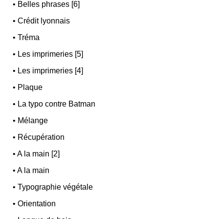
•
Belles phrases [6]
•
Crédit lyonnais
•
Tréma
•
Les imprimeries [5]
•
Les imprimeries [4]
•
Plaque
•
La typo contre Batman
•
Mélange
•
Récupération
•
A la main [2]
•
A la main
•
Typographie végétale
•
Orientation