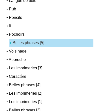
•
Langue de bois
•
Pub
•
Poncifs
•
li
•
Pochoirs
Belles phrases [5]
•
Voisinage
•
Approche
•
Les imprimeries [3]
•
Caractère
•
Belles phrases [4]
•
Les imprimeries [2]
•
Les imprimeries [1]
•
Belles phrases [3]