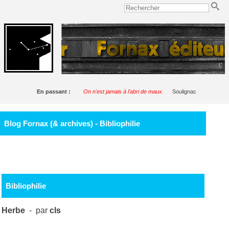
En passant :
On n'est jamais à l'abri de maux.
Soulignac
Blog Fornax (& archives) - Bibliophilie
Bibliophilie
Herbe
- par
cls