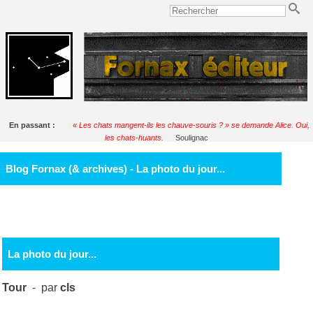
En passant :
« Les chats mangent-ils les chauve-souris ? » se demande Alice. Oui,
les chats-huants.
Soulignac
Blog Fornax (& archives) - La photo du jour...
La photo du jour...
Tour
- par
cls