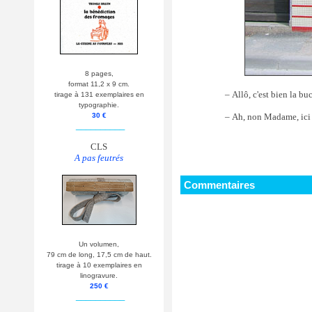
8 pages,
format 11,2 x 9 cm.
– Allô, c'est bien la bu
tirage à 131 exemplaires en
typographie.
– Ah, non Madame, ici c
30 €
__________
CLS
A pas feutrés
Commentaires
Un volumen,
79 cm de long, 17,5 cm de haut.
tirage à 10 exemplaires en
linogravure.
250 €
__________