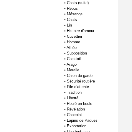
•
Chats (suite)
•
Rébus
•
Mésange
•
Chats
•
Lin
•
Histoire d'amour...
•
Cuvettier
•
Homme
•
Athée
•
Supposition
•
Cocktail
•
Arago
•
Marelle
•
Chien de garde
•
Sécurité routière
•
File d’attente
•
Tradition
•
Liberté
•
Roulé en boule
•
Révélation
•
Chocolat
•
Lapins de Pâques
•
Exhortation
•
Une tentative...