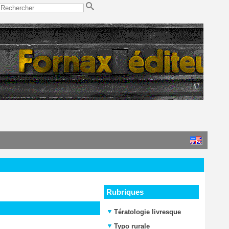
Rubriques
Tératologie livresque
Typo rurale