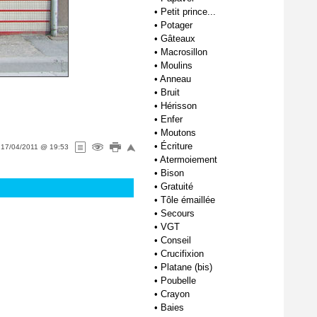
•
Petit prince...
•
Potager
•
Gâteaux
•
Macrosillon
•
Moulins
•
Anneau
•
Bruit
•
Hérisson
•
Enfer
•
Moutons
•
Écriture
e
17/04/2011 @ 19:53
•
Atermoiement
•
Bison
•
Gratuité
•
Tôle émaillée
•
Secours
•
VGT
•
Conseil
•
Crucifixion
•
Platane (bis)
•
Poubelle
•
Crayon
•
Baies