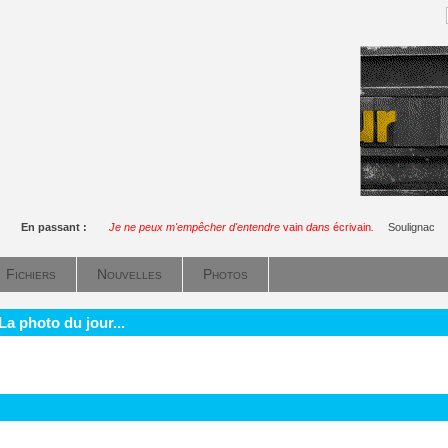
En passant :
Je ne peux m'empêcher d'entendre
vain
dans
écrivain
.
Soulignac
Fichiers
Nouvelles
Photos
La photo du jour...