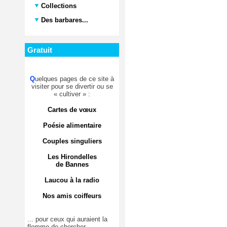
Collections
Des barbares...
Gratuit
Q
uelques pages de ce site à
visiter pour se divertir ou se
« cultiver » :
Cartes de vœux
Poésie alimentaire
Couples singuliers
Les Hirondelles
de Bannes
Laucou à la radio
Nos amis coiffeurs
... pour ceux qui auraient la
flemme de chercher.