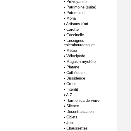
•
Prévoyance
•
Patrimoine (suite)
•
Patrimoine
•
Mona
•
Artisans d'art
•
Carotte
•
Coccinelle
•
Enseignes
calembourdesques
•
Météo
•
Vélocipède
•
Magasin mystère
•
Platane
•
Cathédrale
•
Dissidence
•
Cœur
•
Interdit
•
A-Z
•
Harmonica de verre
•
Silence
•
Décentralisation
•
Objets
•
Julie
•
Chaussettes