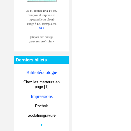
36 p., format 10 x 14 cm.
composé et imprimé en
typographie au plomb
Tirage à 120 exemplaires.
60 €
(cliquer sur l'image
pour en savoir plus)
Derniers billets
Bibliotératologie
Chez les metteurs en
page [1]
Impressions
Pochoir
Scolalinogravure
—♦—