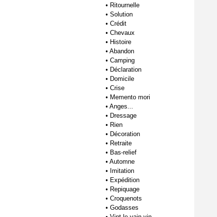
•
Ritournelle
•
Solution
•
Crédit
•
Chevaux
•
Histoire
•
Abandon
•
Camping
•
Déclaration
•
Domicile
•
Crise
•
Memento mori
•
Anges...
•
Dressage
•
Rien
•
Décoration
•
Retraite
•
Bas-relief
•
Automne
•
Imitation
•
Expédition
•
Repiquage
•
Croquenots
•
Godasses
•
Vint le vain vin