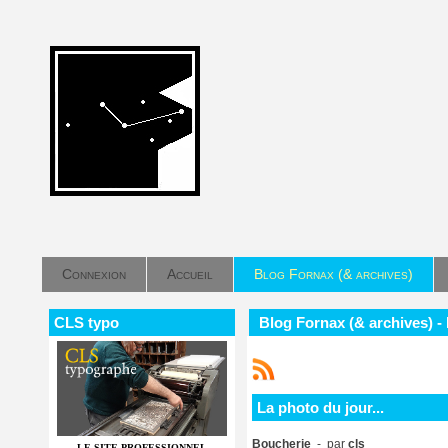
Connexion
Accueil
Blog Fornax (& archives)
CLS typo
Blog Fornax (& archives) - 
La photo du jour...
Boucherie
- par
cls
LE SITE PROFESSIONNEL