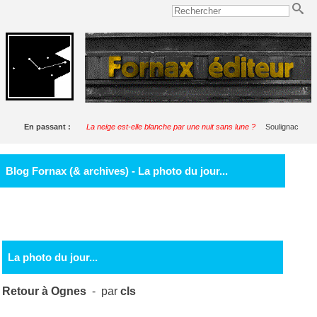
En passant :
La neige est-elle blanche par une nuit sans lune ?
Soulignac
Blog Fornax (& archives) - La photo du jour...
La photo du jour...
Retour à Ognes
- par
cls