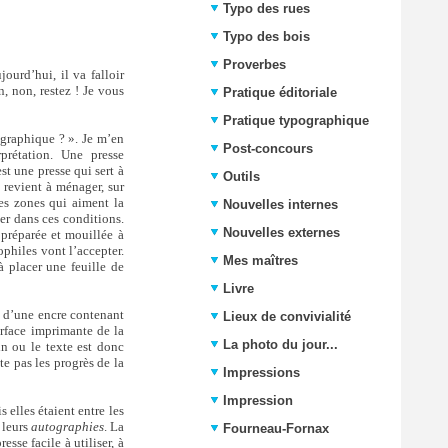
Typo des rues
Typo des bois
Proverbes
jourd’hui, il va falloir
, non, restez ! Je vous
Pratique éditoriale
Pratique typographique
tographique ? ». Je m’en
Post-concours
prétation. Une presse
st une presse qui sert à
Outils
l revient à ménager, sur
des zones qui aiment la
Nouvelles internes
er dans ces conditions.
Nouvelles externes
 préparée et mouillée à
ophiles vont l’accepter.
Mes maîtres
à placer une feuille de
Livre
e d’une encre contenant
Lieux de convivialité
urface imprimante de la
La photo du jour...
in ou le texte est donc
ête pas les progrès de la
Impressions
Impression
 elles étaient entre les
 leurs
autographies
. La
Fourneau-Fornax
sse facile à utiliser, à