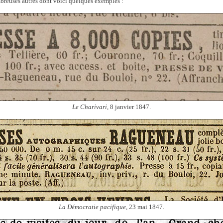
mbreuses autres dont voici quelques exemples :
Le Charivari,
8 janvier 1847.
La Démocratie pacifique,
23 mai 1847.