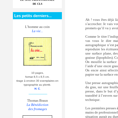
DE CLS
Les petits derniers...
Ah ! vous êtes déjà là,
s’accrocher. Je vais v
L’homme au coin
promets qu’il va y avoi
La vie...
Comme le titre l’indiqu
vas vous le dire mai
autographique n’est pas
reproduire les écriture
une surface plane, des
graisse (lipophiles). 
On mouille la surface 
l’aide d’une encre gras
On encre ainsi sélecti
10 pages,
papier sur la surface en
format 8,5 x 8,5 cm.
tirage à environ 30 exemplaires en
Une presse autographiq
typographie au plomb.
du gras, sur une feuil
H. C.
presse, dans le but d’
__________
transféré à l’envers sur
technique.
Thomas Braun
La Bénédiction
Les premières presses à
des fromages
mains de professionnel
situation aurait pu dur