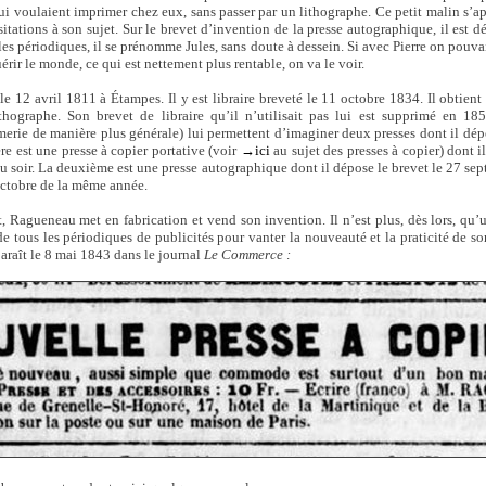
ui voulaient imprimer chez eux, sans passer par un lithographe. Ce petit malin s’
tations à son sujet. Sur le brevet d’invention de la presse autographique, il est d
 les périodiques, il se prénomme Jules, sans doute à dessein. Si avec Pierre on pouvai
rir le monde, ce qui est nettement plus rentable, on va le voir.
e 12 avril 1811 à Étampes. Il y est libraire breveté le 11 octobre 1834. Il obtient p
thographe. Son brevet de libraire qu’il n’utilisait pas lui est supprimé en 1
merie de manière plus générale) lui permettent d’imaginer deux presses dont il dépo
re est une presse à copier portative (voir
→ici
au sujet des presses à copier) dont i
u soir. La deuxième est une presse autographique dont il dépose le brevet le 27 sep
 octobre de la même année.
, Ragueneau met en fabrication et vend son invention. Il n’est plus, dès lors, qu
de tous les périodiques de publicités pour vanter la nouveauté et la praticité de so
araît le 8 mai 1843 dans le journal
Le Commerce :