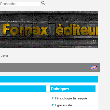
Jofroi
Rubriques
Tératologie livresque
Typo rurale