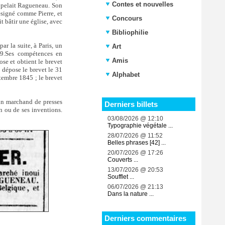
Contes et nouvelles
appelait Ragueneau. Son
ésigné comme Pierre, et
Concours
t bâtir une église, avec
Bibliophilie
ar la suite, à Paris, un
Art
859.Ses compétences en
Amis
se et obtient le brevet
l dépose le brevet le 31
Alphabet
tembre 1845 ; le brevet
’un marchand de presses
Derniers billets
n ou de ses inventions.
03/08/2026 @ 12:10
Typographie végétale ...
28/07/2026 @ 11:52
Belles phrases [42] ...
20/07/2026 @ 17:26
Couverts ...
13/07/2026 @ 20:53
Soufflet ...
06/07/2026 @ 21:13
Dans la nature ...
Derniers commentaires