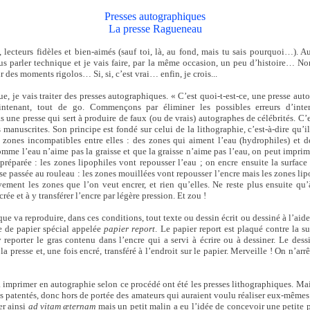
Presses autographiques
La presse Ragueneau
 lecteurs fidèles et bien-aimés (sauf toi, là, au fond, mais tu sais pourquoi…). Au
ous parler technique et je vais faire, par la même occasion, un peu d’histoire… Non
r des moments rigolos… Si, si, c’est vrai… enfin, je crois...
e, je vais traiter des presses autographiques. « C’est quoi-t-est-ce, une presse au
ntenant, tout de go. Commençons par éliminer les possibles erreurs d’inter
 une presse qui sert à produire de faux (ou de vrais) autographes de célébrités. C’e
s manuscrites. Son principe est fondé sur celui de la lithographie, c’est-à-dire qu’i
 zones incompatibles entre elles : des zones qui aiment l’eau (hydrophiles) et 
Comme l’eau n’aime pas la graisse et que la graisse n’aime pas l’eau, on peut imprim
préparée : les zones lipophiles vont repousser l’eau ; on encre ensuite la surface
se passée au rouleau : les zones mouillées vont repousser l’encre mais les zones lip
vement les zones que l’on veut encrer, et rien qu’elles. Ne reste plus ensuite qu’
crée et à y transférer l’encre par légère pression. Et zou !
ue va reproduire, dans ces conditions, tout texte ou dessin écrit ou dessiné à l’aid
le de papier spécial appelée
papier report
. Le papier report est plaqué contre la s
y reporter le gras contenu dans l’encre qui a servi à écrire ou à dessiner. Le dess
 la presse et, une fois encré, transféré à l’endroit sur le papier. Merveille ! On n’arr
 imprimer en autographie selon ce procédé ont été les presses lithographiques. Mais
s patentés, donc hors de portée des amateurs qui auraient voulu réaliser eux-mêmes
er ainsi
ad vitam æternam
mais un petit malin a eu l’idée de concevoir une petite pre