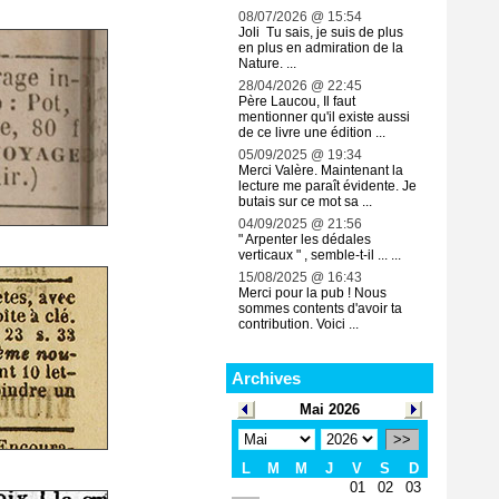
08/07/2026 @ 15:54
Joli Tu sais, je suis de plus
en plus en admiration de la
Nature. ...
28/04/2026 @ 22:45
Père Laucou, Il faut
mentionner qu'il existe aussi
de ce livre une édition ...
05/09/2025 @ 19:34
Merci Valère. Maintenant la
lecture me paraît évidente. Je
butais sur ce mot sa ...
04/09/2025 @ 21:56
" Arpenter les dédales
verticaux " , semble-t-il ... ...
15/08/2025 @ 16:43
Merci pour la pub ! Nous
sommes contents d'avoir ta
contribution. Voici ...
Archives
Mai 2026
>>
L
M
M
J
V
S
D
01
02
03