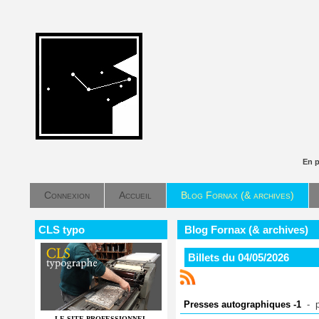
En 
Connexion
Accueil
Blog Fornax (& archives)
CLS typo
Blog Fornax (& archives)
Billets du 04/05/2026
Presses autographiques -1
- 
LE SITE PROFESSIONNEL