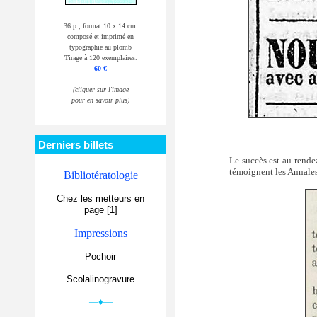
36 p., format 10 x 14 cm.
composé et imprimé en
typographie au plomb
Tirage à 120 exemplaires.
60 €
(cliquer sur l'image
pour en savoir plus)
Derniers billets
Le succès est au rende
témoignent les Annales
Bibliotératologie
Chez les metteurs en
page [1]
Impressions
Pochoir
Scolalinogravure
—♦—