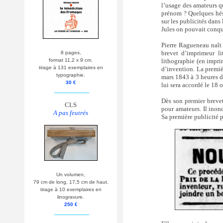
l’usage des amateurs q
prénom ? Quelques hési
sur les publicités dans
Jules on pouvait conqué
Pierre Ragueneau naît l
brevet d’imprimeur li
8 pages,
lithographie (en impri
format 11,2 x 9 cm.
tirage à 131 exemplaires en
d’invention. La premiè
typographie.
mars 1843 à 3 heures d
30 €
lui sera accordé le 18
__________
Dès son premier brevet
CLS
pour amateurs. Il inon
A pas feutrés
Sa première publicité p
Un volumen,
79 cm de long, 17,5 cm de haut.
tirage à 10 exemplaires en
linogravure.
250 €
__________