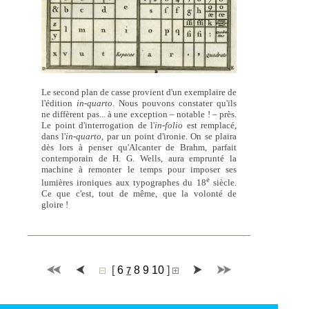
Le second plan de casse provient d'un exemplaire de
l'édition
in-quarto
. Nous pouvons constater qu'ils
ne diffèrent pas... à une exception – notable ! – près.
Le point d'interrogation de l'
in-folio
est remplacé,
dans l'
in-quarto,
par un point d'ironie. On se plaira
dès lors à penser qu'Alcanter de Brahm, parfait
contemporain de H. G. Wells, aura emprunté la
machine à remonter le temps pour imposer ses
e
lumières ironiques aux typographes du 18
siècle.
Ce que c'est, tout de même, que la volonté de
gloire !
[
6
8
9
10
]
7