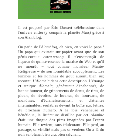
Il est proposé par Éric Dussert célébrissime dans
l'univers entier (y compris la planète Mars) grâce à
son Alamblog.
On parle de l'
Alamblog
, eh bien, en voici le papa !
Un papa qui existait sur papier avant que de son
pénis-cornue
extra-strong
il n'ensemençât de
liqueur de quinte-essence la matrice du Web et qu'il
ne mourût – tout comme monsieur Mante-
Religieuse – de son formidable accouplement. Les
femmes et les hommes de goût auront, bien sûr,
reconnu
L'Alambic
dans cette description. L'étrange
et unique
Alambic
, générateur d'inabonnés, de
bonne humeur, de grincements de dents, de rires, de
pleurs, de révoltes, de hourras, de hourvaris, de
monômes, d'éclaircissements... et d'attentes
interminables, seulâbres devant la boîte aux lettres,
du prochain numéro. A la fois vénéneuse et
bénéfique, la littérature distillée par cet
Alambic
était une drogue des pires imaginées par l'esprit
humain. Elle revient, sans édulcorant. Elle perd, au
passage, sa viridité mais pas sa verdeur. On a là du
noir sur blanc, bien cru, bien saignant.