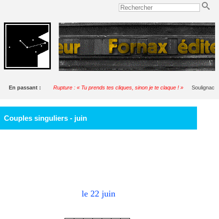
En passant :
Rupture : « Tu prends tes cliques, sinon je te claque ! »
Soulignac
Couples singuliers - juin
le 22
juin