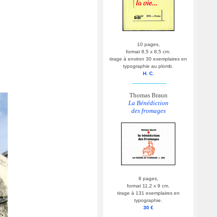
10 pages,
format 8,5 x 8,5 cm.
tirage à environ 30 exemplaires en
typographie au plomb.
H. C.
__________
Thomas Braun
La Bénédiction
des fromages
8 pages,
format 11,2 x 9 cm.
tirage à 131 exemplaires en
typographie.
30 €
__________