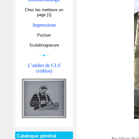
Chez les metteurs en
page [1]
Impressions
Pochoir
Scolalinogravure
—♦—
L’atelier de CLS
(vidéos)
Catalogue général
Rue Sibuet, Pari