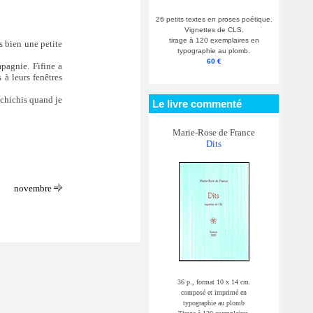
26 petits textes en proses poétique.
Vignettes de CLS.
tirage à 120 exemplaires en
is bien une petite
typographie au plomb.
60 €
pagnie. Fifine a
 à leurs fenêtres
 chichis quand je
Le livre commenté
Marie-Rose de France
Dits
novembre
36 p., format 10 x 14 cm.
composé et imprimé en
typographie au plomb