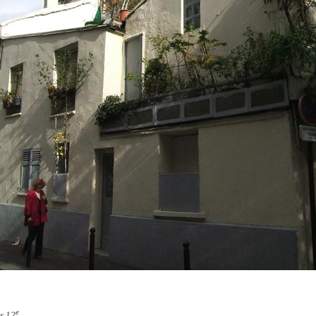
e
s 12
.