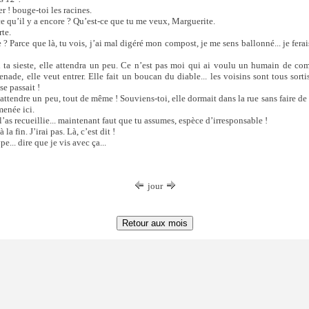
er ! bouge-toi les racines.
ce qu’il y a encore ? Qu’est-ce que tu me veux, Marguerite.
rte.
 ? Parce que là, tu vois, j’ai mal digéré mon compost, je me sens ballonné... je fera
 ta sieste, elle attendra un peu. Ce n’est pas moi qui ai voulu un humain de com
nade, elle veut entrer. Elle fait un boucan du diable... les voisins sont tous sortis
se passait !
 attendre un peu, tout de même ! Souviens-toi, elle dormait dans la rue sans faire de
menée ici.
l’as recueillie... maintenant faut que tu assumes, espèce d’irresponsable !
la fin. J’irai pas. Là, c’est dit !
pe... dire que je vis avec ça...
jour