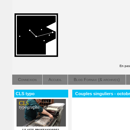
En pas
Connexion
Accueil
Blog Fornax (& archives)
CLS typo
Couples singuliers - octob
LE SITE PROFESSIONNEL