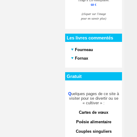
Tirage à 120 exemplaires.
60 €
(cliquer sur l'image
pour en savoir plus)
Les livres commentés
Fourneau
Fornax
Gratuit
Q
uelques pages de ce site à
visiter pour se divertir ou se
« cultiver » :
Cartes de vœux
Poésie alimentaire
Couples singuliers