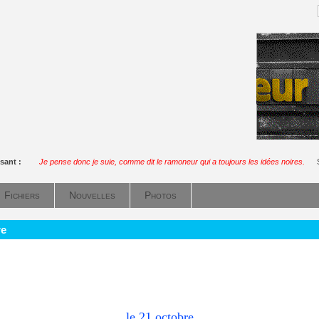
sant :
Je pense donc je suie, comme dit le ramoneur qui a toujours les idées noires.
Fichiers
Nouvelles
Photos
re
le 21
octobre