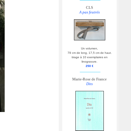
CLS
A pas feutrés
Un volumen,
79 cm de long, 17,5 cm de haut.
tirage à 10 exemplaires en
linogravure.
250 €
__________
Marie-Rose de France
Dits