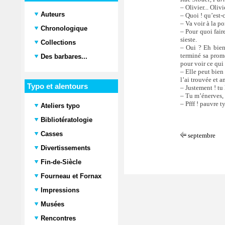
– Olivier... Olivi
Auteurs
– Quoi ! qu’est-
– Va voir à la po
Chronologique
– Pour quoi faire
sieste.
Collections
– Oui ? Eh bien
terminé sa prome
Des barbares...
pour voir ce qui 
– Elle peut bien
l’ai trouvée et a
Typo et alentours
– Justement ! tu 
– Tu m’énerves, à 
– Pfff ! pauvre ty
Ateliers typo
Bibliotératologie
Casses
septembre
Divertissements
Fin-de-Siècle
Fourneau et Fornax
Impressions
Musées
Rencontres