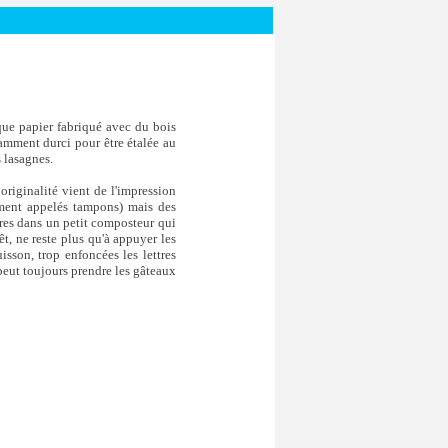
ique papier fabriqué avec du bois
fisamment durci pour être étalée au
s lasagnes.
originalité vient de l'impression
ement appelés tampons) mais des
ttres dans un petit composteur qui
t, ne reste plus qu'à appuyer les
uisson, trop enfoncées les lettres
n peut toujours prendre les gâteaux