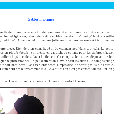
Sablés imprimés
Inutile de donner la recette ici, de nombreux sites (et livres de cuisine en authent
glacière, réfrigérateur, rebord de fenêtre en hiver pendant qu'il neige) la pâte a suf
 cylindrique). On peut aussi utiliser une jolie machine chromée servant à fabriquer le
porte-pièce. Rien de bien compliqué ni de vraiment neuf dans tout cela. La petite 
actères en plomb (beurk !) ni même en caoutchouc comme pour les timbres (fauss
 coller à la pâte et de se laver facilement. On compose le texte en disposant les le
graphe professionnel, un peu d'attention à avoir pour les autres. Le composteur prê
inte soit bien nette. Pas assez enfoncées, l'impression ne serait pas lisible après c
 l'intérieur des lettres comme le o. Cela dit, si l'on n'est pas content du résultat, o
ourne. Quinze minutes de cuisson. On laisse refroidir. On mange.