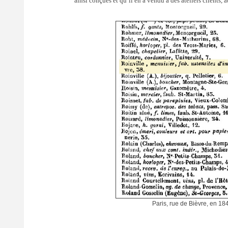
ainsi conçues et qu’il en a vendu à des ateliers clients, 
Paris, rue de Bièvre, en 18