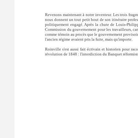
Revenons maintenant à notre inventeur. Les trois fragm
nous donnent un tout petit bout de son itinéraire profe
politiquement engagé. Après la chute de Louis-Philipp
Commission du gouvernement pour les travailleurs, cand
comme témoin au procès que le gouvernement provisoire a
l'ancien régime avaient pris la fuite, mais qu'importe.
Roinville s'est aussi fait écrivain et historien pour rac
révolution de 1848 : l'interdiction du Banquet réformis