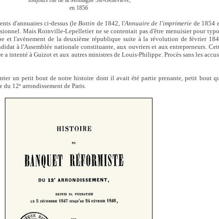
Toujours rue de la Montagne Ste-Geneviève,
en 1856
ents d'annuaires ci-dessus (le
Bottin
de 1842, l'
Annuaire de l'imprimerie
de 1854 e
ssionnel. Mais Roinville-Lepelletier ne se contentait pas d'être menuisier pour typ
e et l'avènement de la deuxième république suite à la révolution de février 184
idat à l'Assemblée nationale constituante, aux ouvriers et aux entrepreneurs. Ce
 intenté à Guizot et aux autres ministres de Louis-Philippe. Procès sans les accus
onter un petit bout de notre histoire dont il avait été partie prenante, petit bout q
te du 12
arrondissement de Paris.
e