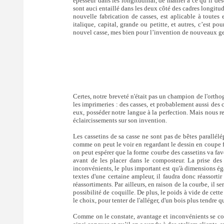
épesseur dans les longitudinal, de manier à ce qu’il dés
sont auci entaillé dans les deux côté des cadres longitud
nouvelle fabrication de casses, est aplicable à toutes
italique, capital, grande ou petitte, et autres, c’est 
nouvel casse, mes bien pour l’invention de nouveaux genr
Certes, notre breveté n'était pas un champion de l'orthogr
les imprimeries : des casses, et probablement aussi des coi
eux, posséder notre langue à la perfection. Mais nous 
éclaircissements sur son invention.
Les cassetins de sa casse ne sont pas de bêtes parallél
comme on peut le voir en regardant le dessin en coupe f
on peut espérer que la forme courbe des cassetins va favo
avant de les placer dans le composteur. La prise des c
inconvénients, le plus important est qu'à dimensions ég
textes d'une certaine ampleur, il faudra donc réassorti
réassortiments. Par ailleurs, en raison de la courbe, il s
possibilité de coquille. De plus, le poids à vide de cette
le choix, pour tenter de l'alléger, d'un bois plus tendre q
Comme on le constate, avantage et inconvénients se cont