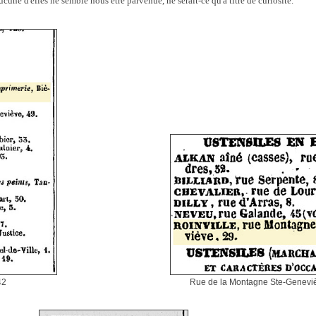
aucune d'elles ne semble nous être parvenue, ne serait-ce qu'à titre de curiosité.
42
Rue de la Montagne Ste-Genevi