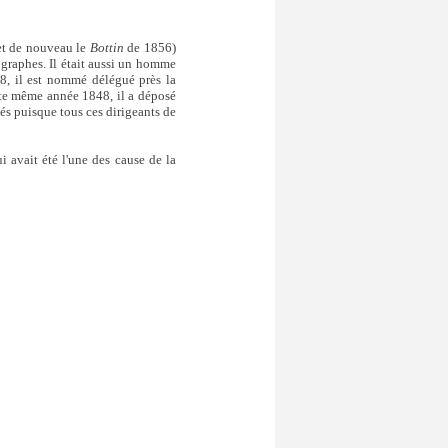
t de nouveau le
Bottin
de 1856)
ographes. Il était aussi un homme
8, il est nommé délégué près la
tte même année 1848, il a déposé
és puisque tous ces dirigeants de
ui avait été l'une des cause de la