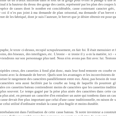
ende de un à deux millième dans le font de la gorge pour éviter le pasage d’une lett
inal à la hauteur du dessu des gorge des castin, représenté par les plan des coupes la
 espèce de casses dont le nombre est concidérable, casse contenant caracter grèc, 
pour coi il n’es pas joint à ma demande de plan orisontal, ma demande d’un brevet
e de les fabriqué, dont je suis l’auteure, le brevet que je désire obtenir est pour q
aphe, le texte ci-dessus, recopié scrupuleusement, en fait foi. Il était menuisier et 
ns, des biseaux, des interlignes, etc. L'ironie – si ironie il y a en la matière, ici – 
reviendrons sur son personnage plus tard. Nous n'en avons pas fini avec lui. Tento
épipèdes creux, des cassetins à fond plat donc, mais leur fond remonte en courbe 
ourni avec la demande de brevet. Quels sont les avantages et les inconvénients de
riser le rangement des caractères parallèlement entre eux. Ainsi, pas besoin de tourn
aractères sera aussi facilitée par la courbe au long de laquelle ils pourront gli
ales ces cassetins bateau contiendront moins de caractères que les cassetins tradit
r plus souvent. Le temps gagné par la prise plus aisée des caractères dans cette ca
era plus aisé, en prenant un caractère d'en entraîner un autre qui tombera dans un cas
 casse devait être plus important que celui d'une casse traditionnelle, en raison de s
ue celui utilisé d'ordinaire rendait la casse plus fragile et moins durable.
rebalancent dans l'utilisation de cette casse bateau. Si notre inventeur a construi