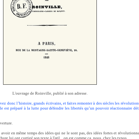
L'ouvrage de Roinville, publié à son adresse.
vez donc l’histoire, grands écrivains, et faites remonter à des siècles les révoluti
 est préparé à la lutte pour défendre les libertés qu’un pouvoir réactionnaire détr
verture.
 avoir en même temps des idées qui ne le sont pas, des idées fortes et révolutionnai
hure lui ont corrigé son texte à l'œil... on est comme ça, nous, chez les typos...