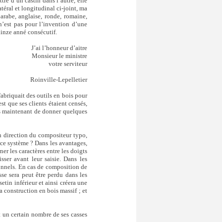
re d’un castin dans l’autre, elle
téral et longitudinal ci-joint, ma
arabe, anglaise, ronde, romaine,
 n’est pas pour l’invention d’une
uinze anné consécutif.
J’ai l’honneur d’aitre
Monsieur le ministre
votre serviteur
Roinville-Lepelletier
fabriquait des outils en bois pour
est que ses clients étaient censés,
ns maintenant de donner quelques
en direction du compositeur typo,
 ce système ? Dans les avantages,
er les caractères entre les doigts
sser avant leur saisie. Dans les
ionnels. En cas de composition de
sse sera peut être perdu dans les
setin inférieur et ainsi créera une
a construction en bois massif ; et
t un certain nombre de ses casses