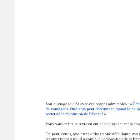
Son ouvrage se clôt avec ces propos admirables : «
Écri
de courageux étudiants peut déterminer, quand le peuple
secret de la révolution de Février !
»
Vous pouvez lire le texte en entier en cliquant sur la cou
On peut, certes, avoir une orthographe défaillante, mais
les amis typos à qui il a confié la composition de sa broc