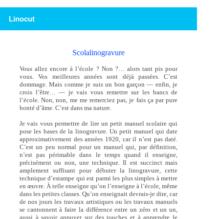
Linocut
Scolalinogravure
Vous allez encore à l’école ? Non ?… alors tant pis pour
vous. Vos meilleures années sont déjà passées. C’est
dommage. Mais comme je suis un bon garçon — enfin, je
crois l’être… — je vais vous remettre sur les bancs de
l’école. Non, non, me me remerciez pas, je fais ça par pure
bonté d’âme. C’est dans ma nature.
Je vais vous permettre de lire un petit manuel scolaire qui
pose les bases de la linogravure. Un petit manuel qui date
approximativement des années 1920, car il n’est pas daté.
C’est un peu normal pour un manuel qui, par définition,
n’est pas périmable dans le temps quand il enseigne,
précisément ou non, une technique. Il est succinct mais
amplement suffisant pour débuter la linogravure, cette
technique d’estampe qui est parmi les plus simples à mettre
en œuvre. À telle enseigne qu’on l’enseigne à l’école, même
dans les petites classes. Qu’on enseignait devrais-je dire, car
de nos jours les travaux artistiques ou les travaux manuels
se cantonnent à faire la différence entre un zéro et un un,
aussi à savoir appuyer sur des touches et à apprendre le